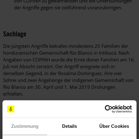
von COPINH zu gewährleisten und die Untersuchungen
der Angriffe gegen sie zielführend voranzubringen.
Sachlage
Die jüngsten Angriffe betrafen mindestens 25 Familien der
honduranischen Gemeinschaft Río Blanco in Intibucá. Nach
Angaben von COPINH wurde die Ernte dieser Familien am 16.
Juli mit Absicht zerstört. Der Angriff ereignete sich in
derselben Gegend, in der Rosalina Dominguez, ihre vier
Söhne und zwei Angehörige der indigenen Gemeinschaft von
Río Blanco am 30. April und 1. Mai 2019 Drohungen
erhielten.
Angesichts der Geschichte von Angriffen gegen die
Gemeinschaft in Río Blanco, die im Zusammenhang mit dem
Bau des Agua-Zarca-Damms in dem Fluss Gualcarque für ihre
Rechte kämpft, ist Amnesty International besorgt, dass es zu
Zustimmung
Details
Über Cookies
weiteren Angriffen kommen könnte, darunter auch tätliche