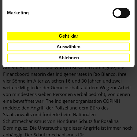
in der Stadt La Esperanza im Departamento Intibucá
erschossen worden. Am 7. März 2016 erließ die
Marketing
Interamerikanische Menschenrechtskommission Maßnahmen
zum Schutz aller Mitglieder von COPINH und der Familie von
Berta Cáceres und begründete dies mit den Gefahren, die ihre
Arbeit im Bereich der Menschenrechte, der Umwelt und
Geht klar
natürlicher Ressourcen mit sich bringt, sowie mit ihrer
Auswählen
erhöhten Schutzbedürftigkeit nach der Ermordung von Berta
Cáceres.
Ablehnen
Am 30. April und 1. Mai wurden Rosalina Dominguez, die
Finanzkoordinatorin des Indigenenrates in Río Blanco, ihre
vier Söhne im Alter zwischen 16 und 30 Jahren und zwei
weitere Mitglieder der Gemeinschaft auf dem Weg zur Arbeit
von mindestens sieben Personen verbal bedroht, von denen
eine bewaffnet war. The Indigenenorganisation COPINH
meldete den Angriff der Polizei und dem Büro des
Staatsanwalts und forderte beim Nationalen
Schutzmechanismus von Honduras Schutz für Rosalina
Dominguez. Die Untersuchung dieser Angriffe ist immer noch
anhängig. Der Schutzmechanismus für