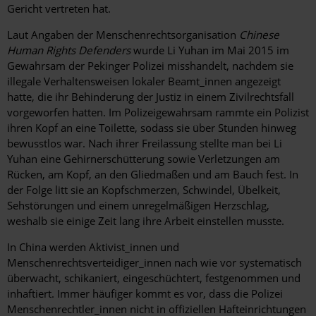
Gericht vertreten hat.
Laut Angaben der Menschenrechtsorganisation
Chinese
Human Rights Defenders
wurde Li Yuhan im Mai 2015 im
Gewahrsam der Pekinger Polizei misshandelt, nachdem sie
illegale Verhaltensweisen lokaler Beamt_innen angezeigt
hatte, die ihr Behinderung der Justiz in einem Zivilrechtsfall
vorgeworfen hatten. Im Polizeigewahrsam rammte ein Polizist
ihren Kopf an eine Toilette, sodass sie über Stunden hinweg
bewusstlos war. Nach ihrer Freilassung stellte man bei Li
Yuhan eine Gehirnerschütterung sowie Verletzungen am
Rücken, am Kopf, an den Gliedmaßen und am Bauch fest. In
der Folge litt sie an Kopfschmerzen, Schwindel, Übelkeit,
Sehstörungen und einem unregelmäßigen Herzschlag,
weshalb sie einige Zeit lang ihre Arbeit einstellen musste.
In China werden Aktivist_innen und
Menschenrechtsverteidiger_innen nach wie vor systematisch
überwacht, schikaniert, eingeschüchtert, festgenommen und
inhaftiert. Immer häufiger kommt es vor, dass die Polizei
Menschenrechtler_innen nicht in offiziellen Hafteinrichtungen