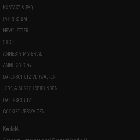
Fußbereich
KONTAKT & FAQ
IMPRESSUM
NEWSLETTER
SHOP
AMNESTY-MATERIAL
AMNESTY.ORG
DATENSCHUTZ VERWALTEN
JOBS & AUSSCHREIBUNGEN
DATENSCHUTZ
COOKIES VERWALTEN
Kontakt
Amnesty International Deutschland e.V.