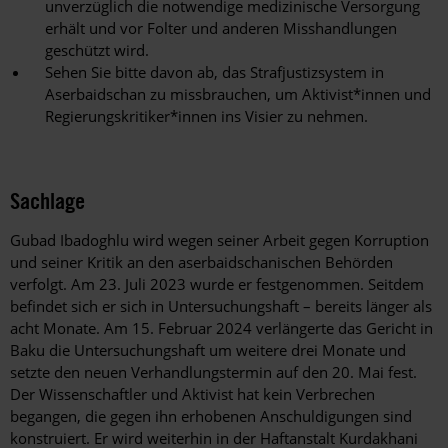
unverzüglich die notwendige medizinische Versorgung
erhält und vor Folter und anderen Misshandlungen
geschützt wird.
Sehen Sie bitte davon ab, das Strafjustizsystem in
Aserbaidschan zu missbrauchen, um Aktivist*innen und
Regierungskritiker*innen ins Visier zu nehmen.
Sachlage
Gubad Ibadoghlu wird wegen seiner Arbeit gegen Korruption
und seiner Kritik an den aserbaidschanischen Behörden
verfolgt. Am 23. Juli 2023 wurde er festgenommen. Seitdem
befindet sich er sich in Untersuchungshaft – bereits länger als
acht Monate. Am 15. Februar 2024 verlängerte das Gericht in
Baku die Untersuchungshaft um weitere drei Monate und
setzte den neuen Verhandlungstermin auf den 20. Mai fest.
Der Wissenschaftler und Aktivist hat kein Verbrechen
begangen, die gegen ihn erhobenen Anschuldigungen sind
konstruiert. Er wird weiterhin in der Haftanstalt Kurdakhani