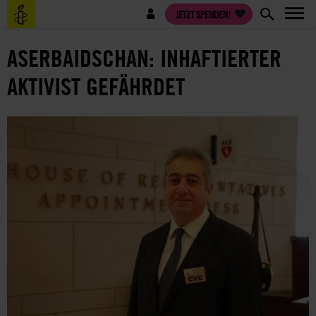
Direkt
Benutzermenü
JETZT SPENDEN!
zum
Inhalt
ASERBAIDSCHAN: INHAFTIERTER
AKTIVIST GEFÄHRDET