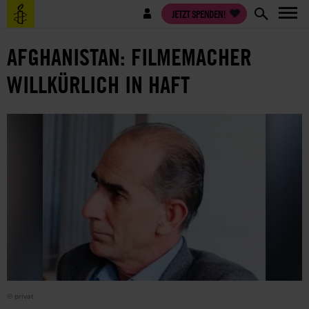
Direkt
Benutzermenü
JETZT SPENDEN!
zum
Inhalt
AFGHANISTAN: FILMEMACHER
WILLKÜRLICH IN HAFT
© privat