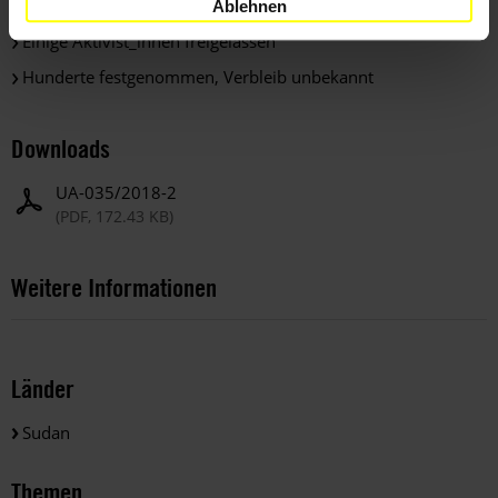
Wieder mehr als 50 Aktivist_innen freigelassen!
Ablehnen
Einige Aktivist_innen freigelassen
Hunderte festgenommen, Verbleib unbekannt
Downloads
UA-035/2018-2
(PDF, 172.43 KB)
Weitere Informationen
Länder
Sudan
Themen