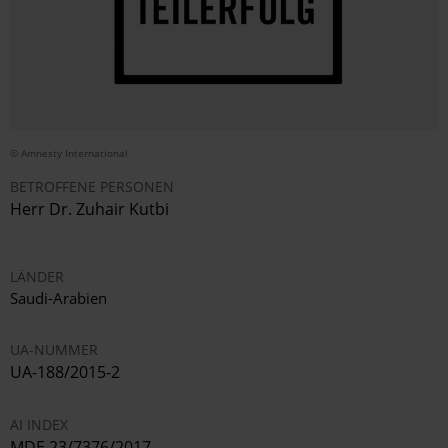
© Amnesty International
BETROFFENE PERSONEN
Herr
Dr. Zuhair Kutbi
LÄNDER
Saudi-Arabien
UA-NUMMER
UA-188/2015-2
AI INDEX
MDE 23/7376/2017