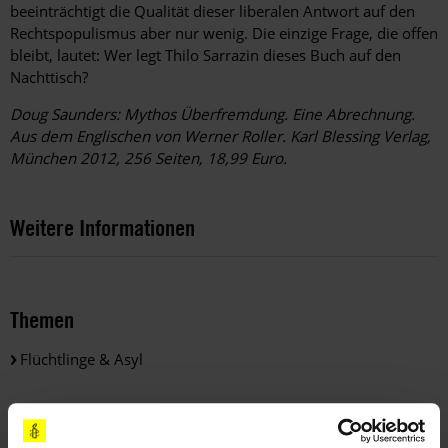
beeinträchtigt die Qualität dieser liberalen Antwort auf den
Rechtspopulismus aber nur wenig. Die einzige Frage, die offen
bleibt, lautet: Wer legt Thilo Sarrazin dieses Buch auf den
Nachttisch?
Doug Saunders: Mythos Überfremdung. Eine Abrechnung.
Aus dem Englischen von Werner Roller. Karl Blessing Verlag,
München 2012, 256 Seiten, 18,99 Euro.
Weitere Informationen
Themen
Flüchtlinge & Asyl