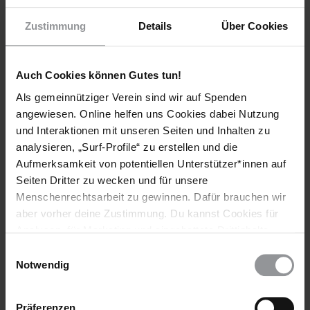
Teile diesen Beitrag
Zustimmung
Details
Über Cookies
Auch Cookies können Gutes tun!
Als gemeinnütziger Verein sind wir auf Spenden
angewiesen. Online helfen uns Cookies dabei Nutzung
und Interaktionen mit unseren Seiten und Inhalten zu
Bleib informiert
analysieren, „Surf-Profile“ zu erstellen und die
Header
Abonniere den Amnesty-Newsletter und mach dich
Aufmerksamkeit von potentiellen Unterstützer*innen auf
Text
für die Menschenrechte stark!
Seiten Dritter zu wecken und für unsere
Menschenrechtsarbeit zu gewinnen. Dafür brauchen wir
Vorname
aber vorher deine Zustimmung. Du kannst Cookies für
Analysen, für Marketing und eingebettete Drittinhalte
Nachname
auch ablehnen, oder deine Meinung jederzeit später
Einwilligungsauswahl
wieder ändern. Diesen Banner kannst Du über den Link
Notwendig
E-
im Footer schnell wieder aufrufen.
Mail
Datenschutzerklärung
Präferenzen