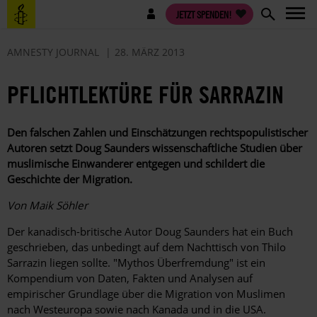
Direkt
Benutzermenü
JETZT SPENDEN!
zum
Inhalt
AMNESTY JOURNAL
28. MÄRZ 2013
PFLICHTLEKTÜRE FÜR SARRAZIN
Den falschen Zahlen und Einschätzungen rechts­populistischer
Autoren setzt Doug Saunders wissenschaftliche Studien über
muslimische Einwanderer entgegen und schildert die
Geschichte der Migration.
Von Maik Söhler
Der kanadisch-britische Autor Doug Saunders hat ein Buch
geschrieben, das unbedingt auf dem Nachttisch von Thilo
Sarrazin liegen sollte. "Mythos Überfremdung" ist ein
Kompendium von Daten, Fakten und Analysen auf
empirischer Grundlage über die Migration von Muslimen
nach Westeuropa sowie nach Kanada und in die USA.