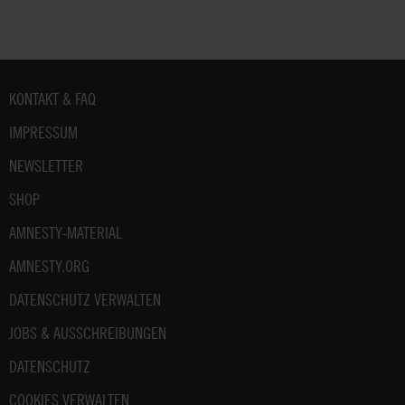
Fußbereich
KONTAKT & FAQ
IMPRESSUM
NEWSLETTER
SHOP
AMNESTY-MATERIAL
AMNESTY.ORG
DATENSCHUTZ VERWALTEN
JOBS & AUSSCHREIBUNGEN
DATENSCHUTZ
COOKIES VERWALTEN