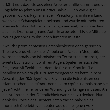
erfährt nur, dass sie aus einer Arbeiterfamilie stammt und vor
ungefähr 45 Jahren im Quartier Bab-el-Oueb von Algier
geboren wurde. Rayhana ist ein Pseudonym, in ihrem Land
war sie als Schauspielerin bekannt und wurde mit mehreren
Preisen für ihre Bühnenrollen ausgezeichnet, bevor sie dann
auch als Dramaturgin und Autorin arbeitete – bis sie Mitte der
Neunzigerjahre um ihr Leben fürchten musste.
Zwei der prominentesten Persönlichkeiten der algerischen
Theaterszene, Abdelkader Alloula und Azzedin Medjoubi,
wurden damals von islamistischen Terroristen ermordet, der
zweite buchstäblich vor ihren Augen. Später fiel auch der
Regisseur Ali Tenkhi, mit dem sie für den Kinofilm "Le
papillon ne volera plus" zusammengearbeitet hatte, einem
Anschlag der "Bärtigen", wie Rayhana die Extremisten der
islamistischen "Heilsfront" nennt, zum Opfer. Damals habe sie
jede Nacht in einer anderen Wohnung verbringen müssen. An
ein Auftreten in der Öffentlichkeit war nicht zu denken. Nur
dank der Poesie des Dichters Kateb Yacine habe sie es
moralisch überlebt, von Leuten aus dem eigenen Volk