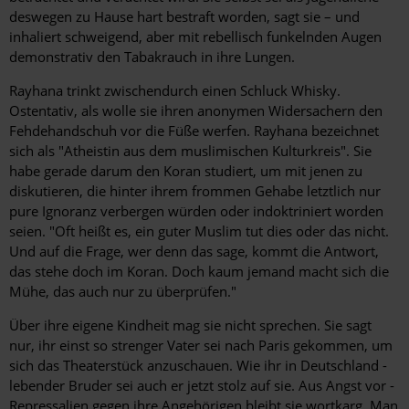
deswegen zu Hause hart bestraft worden, sagt sie – und
inhaliert schweigend, aber mit rebellisch funkelnden Augen
demonstrativ den Tabakrauch in ihre Lungen.
Rayhana trinkt zwischendurch einen Schluck Whisky.
Ostentativ, als wolle sie ihren ano­nymen Widersachern den
Fehdehandschuh vor die Füße werfen. Rayhana bezeichnet
sich als "Atheistin aus dem muslimischen Kulturkreis". Sie
habe gerade darum den Koran studiert, um mit jenen zu
diskutieren, die hinter ihrem frommen Gehabe letztlich nur
pure Ignoranz verbergen würden oder indoktriniert worden
seien. "Oft heißt es, ein guter Muslim tut dies oder das nicht.
Und auf die Frage, wer denn das sage, kommt die Antwort,
das stehe doch im Koran. Doch kaum jemand macht sich die
Mühe, das auch nur zu überprüfen."
Über ihre eigene Kindheit mag sie nicht sprechen. Sie sagt
nur, ihr einst so strenger Vater sei nach Paris gekommen, um
sich das Theaterstück anzuschauen. Wie ihr in Deutschland ­
lebender Bruder sei auch er jetzt stolz auf sie. Aus Angst vor ­
Repressalien gegen ihre Angehörigen bleibt sie wortkarg. Man