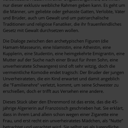
nur dieser exklusiv weibliche Rahmen geben kann. Es geht um
die Männer, um geliebte oder gehasste Gatten, Verlobte, Väter
und Brüder, auch um Gewalt und um patriarchalische
Traditionen und religiöse Fanatiker, die ihr frauenfeindliches
Gesetz mit Gewalt durchsetzen wollen.
Die Dialoge zwischen den archetypischen Figuren (die
Hamam-Masseurin, eine Islamistin, eine Atheistin, eine
Kupplerin, eine Studentin, eine heimgekehrte Emigrantin, eine
Mutter auf der Suche nach einer Braut für ihren Sohn, eine
unverheiratete Schwangere) sind oft sehr witzig, doch die
vermeintliche Komödie endet tragisch: Der Bruder der jungen
Unverheirateten, die ein Kind erwartet und damit angeblich
die "Familienehre" verletzt, kommt, um seine Schwester zu
erschießen, doch er trifft aus Versehen eine andere.
Dieses Stück über den Ehrenmord ist das erste, das die 45-
jährige Algerierin auf Französisch geschrieben hat. Sie erklärt,
dass in ihrem Land allein schon wegen einer Zigarette eine
Frau, und erst recht ein unverheiratetes Mädchen, als "Nutte"
betrachtet und verachtet wird. Sie selbst sei als Jugendliche