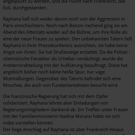
angespuckt zu werden, und die Flucht nach Frankreich, das
Exil, durchgestanden.
Rayhana ließ sich weder davon noch von der Aggression in
Paris einschüchtern. Noch nach Benzin riechend ging sie am
Abend des Attentats wieder auf die Bühne, um ihre Rolle als
eine der neun Frauen zu spielen. Den unbekannten Tätern ließ
Rayhana in ihrer Pressekonferenz ausrichten, sie habe keine
Angst vor ihnen. Sie hat Strafanzeige erstattet. Da die Polizei ­
islamistische Fanatiker als Urheber verdächtigt, wurde die
Antiterrorabteilung mit der Aufklärung beauftragt. Diese hat
an­geblich bisher noch keine heiße Spur, nur vage
Mutmaßungen. Gegenüber des Tatorts befindet sich eine
Moschee, die auch von Fundamentalisten besucht wird.
Die französische Regierung hat sich mit dem Opfer
solidarisiert. Rayhana lehnte aber Einladungen von
Regierungsmitgliedern dankend ab. Ein Treffen unter Frauen
mit der Familienministerin Nadine Morano hätte sie sich
indes vorstellen können.
Der feige Anschlag auf Rayhana ist über Frankreich hinaus