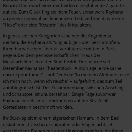
Benzin. Dann warf einer der beiden eine ­glühende Zigarette
auf sie. Zum Glück fing sie nicht Feuer, sonst wäre Rayhana
an jenem Tag wohl bei lebendigem Leib verbrannt, wie eine
"Hexe" oder eine "Ketzerin" des Mittelalters.
In genau solchen Kategorien scheinen die Angreifer zu
denken, die Rayhana als "ungläubige Hure" beschimpften.
Ihren barbarischen Überfall verübten sie mitten in Paris,
gegenüber dem genossenschaftlichen "Haus der
Metallarbeiter" im elften Stadtbezirk. Dort wurde seit
Dezember Rayhanas Theaterstück "A mon age je me cache
encore pour fumer" – auf Deutsch: "In meinem Alter verstecke
ich mich noch, wenn ich rauche" – aufgeführt, das zum Teil
autobiografisch ist. Der Zusammenhang zwischen Anschlag
und Schauspiel ist unübersehbar. Einige Tage zuvor war
Rayhana bereits von Unbekannten auf der Straße als
Gotteslästerin beschimpft worden.
Ihr Stück spielt in einem algerischen Hamam. In dem Bad
diskutieren, tratschen, schimpfen oder klagen acht sehr
verschiedene Frauen mit einer Ungezwungenheit, die ihnen