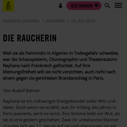
Direkt
Benutzermenü
JETZT SPENDEN!
zum
Inhalt
AMNESTY JOURNAL
ALGERIEN
19. JULI 2010
DIE RAUCHERIN
Weil sie als Feministin in Algerien in Todesgefahr schwebte,
war die Schauspielerin, Choreographin und Theaterautorin
Rayhana nach Frankreich geflüchtet. Auf ihre
Meinungsfreiheit will sie nicht verzichten, auch nicht nach
einem gegen sie gerichteten Brandanschlag in Paris.
Von Rudolf Balmer
Rayhana ist ein rothaariges Energiebündel voller Witz und
Ideen. Doch wenn sie erzählt, was ihr Anfang des Jahres in
Paris passierte, wird sie ernst. Ihre Stimme bebt vor Wut, als
sei es erst gestern geschehen: Zwei ihr unbekannte Männer
stürzten sich am 12. Januar auf sie und übergossen sie mit