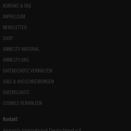
Fußbereich
KONTAKT & FAQ
IMPRESSUM
NEWSLETTER
SHOP
AMNESTY-MATERIAL
AMNESTY.ORG
DATENSCHUTZ VERWALTEN
JOBS & AUSSCHREIBUNGEN
DATENSCHUTZ
COOKIES VERWALTEN
Kontakt
Amnesty International Deutschland e.V.