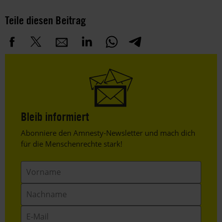
Teile diesen Beitrag
Bleib informiert
Header
Abonniere den Amnesty-Newsletter und mach dich
Text
für die Menschenrechte stark!
Vorname
Nachname
E-
Mail