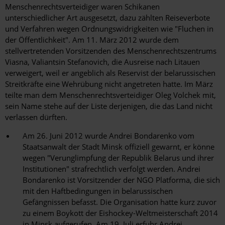
Menschenrechtsverteidiger waren Schikanen
unterschiedlicher Art ausgesetzt, dazu zählten Reiseverbote
und Verfahren wegen Ordnungswidrigkeiten wie "Fluchen in
der Öffentlichkeit". Am 11. März 2012 wurde dem
stellvertretenden Vorsitzenden des Menschenrechtszentrums
Viasna, Valiantsin Stefanovich, die Ausreise nach Litauen
verweigert, weil er angeblich als Reservist der belarussischen
Streitkräfte eine Wehrübung nicht angetreten hatte. Im März
teilte man dem Menschenrechtsverteidiger Oleg Volchek mit,
sein Name stehe auf der Liste derjenigen, die das Land nicht
verlassen dürften.
Am 26. Juni 2012 wurde Andrei Bondarenko vom
Staatsanwalt der Stadt Minsk offiziell gewarnt, er könne
wegen "Verunglimpfung der Republik Belarus und ihrer
Institutionen" strafrechtlich verfolgt werden. Andrei
Bondarenko ist Vorsitzender der NGO Platforma, die sich
mit den Haftbedingungen in belarussischen
Gefängnissen befasst. Die Organisation hatte kurz zuvor
zu einem Boykott der Eishockey-Weltmeisterschaft 2014
in Minsk aufgerufen. Am 19. Juli erfuhr Andrei