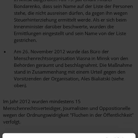
Bondarenko, dass sein Name auf der Liste der Personen
stehe, die nicht ausreisen dürfen, da gegen ihn wegen
Steuerhinterziehung ermittelt werde. Als er sich beim
Innenminister darüber beschwerte, wurden die
Ermittlungen eingestellt und sein Name von der Liste
gestrichen.
Am 26. November 2012 wurde das Büro der
Menschenrechtsorganisation Viasna in Minsk von den
Behörden geräumt und beschlagnahmt. Die Maßnahme
stand in Zusammenhang mit einem Urteil gegen den
Vorsitzenden der Organisation, Ales Bialiatski (siehe
oben).
Im Jahr 2012 wurden mindestens 15
Menschenrechtsverteidiger, Journalisten und Oppositionelle
wegen der Ordnungswidrigkeit "Fluchen in der Öffentlichkeit"
verfolgt.