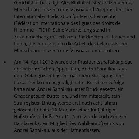
Gerichtshof bestätigt. Ales Bialiatski ist Vorsitzender des
Menschenrechtszentrums Viasna und Vizepräsident der
Internationalen Föderation für Menschenrechte
(Fédération internationale des ligues des droits de
l’Homme – FIDH). Seine Verurteilung stand im
Zusammenhang mit privaten Bankkonten in Litauen und
Polen, die er nutzte, um die Arbeit des belarussischen
Menschenrechtszentrums Viasna zu unterstützen.
Am 14. April 2012 wurde der Präsidentschaftskandidat
der belarussischen Opposition, Andrei Sannikau, aus
dem Gefängnis entlassen, nachdem Staatspräsident
Lukaschenko ihn begnadigt hatte. Berichten zufolge
hatte man Andrei Sannikau unter Druck gesetzt, ein
Gnadengesuch zu stellen, und ihm mitgeteilt, sein
Strafregister-Eintrag werde erst nach acht Jahren
gelöscht. Er hatte 16 Monate seiner fünfjährigen
Haftstrafe verbüßt. Am 15. April wurde auch Zmitser
Bandarenka, ein Mitglied des Wahlkampfteams von
Andrei Sannikau, aus der Haft entlassen.