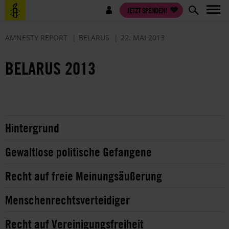
Direkt
Benutzermenü
JETZT SPENDEN!
zum
Inhalt
AMNESTY REPORT
BELARUS
22. MAI 2013
BELARUS 2013
Hintergrund
Gewaltlose politische Gefangene
Recht auf freie Meinungsäußerung
Menschenrechtsverteidiger
Recht auf Vereinigungsfreiheit