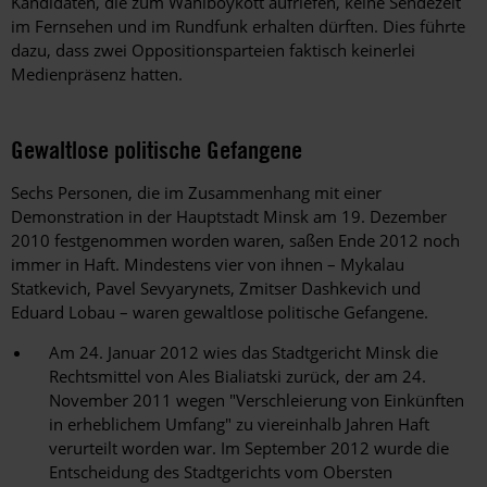
Kandidaten, die zum Wahlboykott aufriefen, keine Sendezeit
im Fernsehen und im Rundfunk erhalten dürften. Dies führte
dazu, dass zwei Oppositionsparteien faktisch keinerlei
Medienpräsenz hatten.
Gewaltlose politische Gefangene
Sechs Personen, die im Zusammenhang mit einer
Demonstration in der Hauptstadt Minsk am 19. Dezember
2010 festgenommen worden waren, saßen Ende 2012 noch
immer in Haft. Mindestens vier von ihnen – Mykalau
Statkevich, Pavel Sevyarynets, Zmitser Dashkevich und
Eduard Lobau – waren gewaltlose politische Gefangene.
Am 24. Januar 2012 wies das Stadtgericht Minsk die
Rechtsmittel von Ales Bialiatski zurück, der am 24.
November 2011 wegen "Verschleierung von Einkünften
in erheblichem Umfang" zu viereinhalb Jahren Haft
verurteilt worden war. Im September 2012 wurde die
Entscheidung des Stadtgerichts vom Obersten