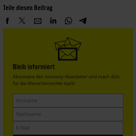
Teile diesen Beitrag
Bleib informiert
Header
Abonniere den Amnesty-Newsletter und mach dich
Text
für die Menschenrechte stark!
Vorname
Nachname
E-
Mail