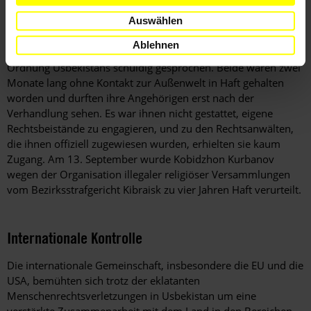
bzw. vier Jahre herabgesetzt. Die Männer wurden wegen
Auswählen
Mitgliedschaft in der Organisation Jihadchilar, der Verbreitung
von Materialien, die die öffentliche Ordnung bedrohen, sowie
Ablehnen
wegen Plänen zum Umsturz der verfassungsmäßigen
Ordnung Usbekistans schuldig gesprochen. Beide waren zwei
Monate lang ohne Kontakt zur Außenwelt in Haft gehalten
worden und durften ihre Angehörigen erst nach der
Verhandlung sehen. Es war ihnen nicht gestattet, eigene
Rechtsbeistände zu engagieren, und zu den Rechtsanwälten,
die ihnen offiziell zugewiesen wurden, erhielten sie kaum
Zugang. Am 13. September wurde Kobidzhon Kurbanov
wegen der Organisation illegaler religiöser Versammlungen
vom Bezirksstrafgericht Kibraisk zu vier Jahren Haft verurteilt.
Internationale Kontrolle
Die internationale Gemeinschaft, insbesondere die EU und die
USA, bemühten sich trotz der eklatanten
Menschenrechtsverletzungen in Usbekistan um eine