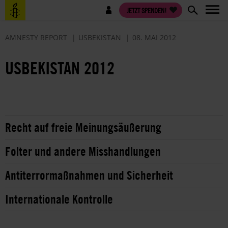
Direkt
Benutzermenü
JETZT SPENDEN!
zum
Inhalt
AMNESTY REPORT
USBEKISTAN
08. MAI 2012
USBEKISTAN 2012
Recht auf freie Meinungsäußerung
Folter und andere Misshandlungen
Antiterrormaßnahmen und Sicherheit
Internationale Kontrolle