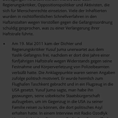
Regierungskritiker, Oppositionspolitiker und Aktivisten, die
sich für Menschenrechte einsetzten. Viele der Inhaftierten
wurden in nichtöffentlichen Schnellverfahren in den
Haftanstalten wegen Verstößen gegen die Gefängnisordnung
schuldig gesprochen, was zu einer Verlängerung ihrer
Haftstrafe führte.
Am 19. Mai 2011 kam der Dichter und
Regierungskritiker Yusuf Juma unerwartet aus dem
Yaslik-Gefängnis frei, nachdem er dort drei Jahre einer
fünfjährigen Haftstrafe wegen Widerstands gegen seine
Festnahme und Körperverletzung von Polizeibeamten
verbüßt hatte. Die Anklagepunkte waren seinen Angaben
zufolge politisch motiviert. Er wurde heimlich zum
Flughafen Taschkent gebracht und in ein Flugzeug in die
USA gesetzt. Yusuf Juma sagte, man habe ihn
gezwungen, seine usbekische Staatsbürgerschaft
aufzugeben, um im Gegenzug in die USA zu seiner
Familie reisen zu können, die dort politisches Asyl
erhalten hatte. In einem Interview mit Radio Ozodlyk