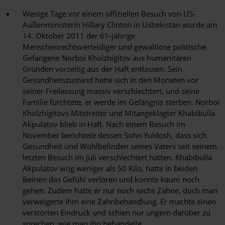
Wenige Tage vor einem offiziellen Besuch von US-
Außenministerin Hillary Clinton in Usbekistan wurde am
14. Oktober 2011 der 61-jährige
Menschenrechtsverteidiger und gewaltlose politische
Gefangene Norboi Kholzhigitov aus humanitären
Gründen vorzeitig aus der Haft entlassen. Sein
Gesundheitszustand hatte sich in den Monaten vor
seiner Freilassung massiv verschlechtert, und seine
Familie fürchtete, er werde im Gefängnis sterben. Norboi
Kholzhigitovs Mitstreiter und Mitangeklagter Khabibulla
Akpulatov blieb in Haft. Nach einem Besuch im
November berichtete dessen Sohn Yuldosh, dass sich
Gesundheit und Wohlbefinden seines Vaters seit seinem
letzten Besuch im Juli verschlechtert hätten. Khabibulla
Akpulatov wog weniger als 50 Kilo, hatte in beiden
Beinen das Gefühl verloren und konnte kaum noch
gehen. Zudem hatte er nur noch sechs Zähne, doch man
verweigerte ihm eine Zahnbehandlung. Er machte einen
verstörten Eindruck und schien nur ungern darüber zu
sprechen, wie man ihn behandelte.