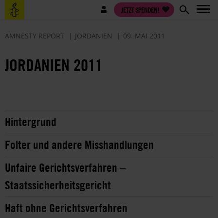
Direkt
Benutzermenü
JETZT SPENDEN!
zum
Inhalt
AMNESTY REPORT
JORDANIEN
09. MAI 2011
JORDANIEN 2011
Hintergrund
Folter und andere Misshandlungen
Unfaire Gerichtsverfahren –
Staatssicherheitsgericht
Haft ohne Gerichtsverfahren