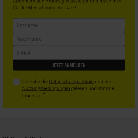
Header
Abonniere den Amnesty-Newsletter und mach dich
Text
für die Menschenrechte stark!
Vorname
Nachname
E-
Mail
Ich habe die
Datenschutzrichtlinie
und die
Nutzungsbedingungen
gelesen und stimme
ihnen zu.