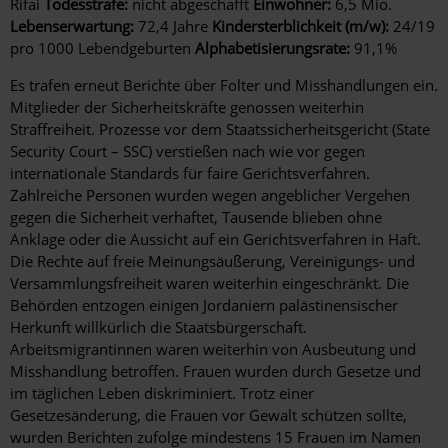
Rifai
Todesstrafe:
nicht abgeschafft
Einwohner:
6,5 Mio.
Lebenserwartung:
72,4 Jahre
Kindersterblichkeit (m/w):
24/19
pro 1000 Lebendgeburten
Alphabetisierungsrate:
91,1%
Es trafen erneut Berichte über Folter und Misshandlungen ein.
Mitglieder der Sicherheitskräfte genossen weiterhin
Straffreiheit. Prozesse vor dem Staatssicherheitsgericht (State
Security Court – SSC) verstießen nach wie vor gegen
internationale Standards für faire Gerichtsverfahren.
Zahlreiche Personen wurden wegen angeblicher Vergehen
gegen die Sicherheit verhaftet, Tausende blieben ohne
Anklage oder die Aussicht auf ein Gerichtsverfahren in Haft.
Die Rechte auf freie Meinungsäußerung, Vereinigungs- und
Versammlungsfreiheit waren weiterhin eingeschränkt. Die
Behörden entzogen einigen Jordaniern palästinensischer
Herkunft willkürlich die Staatsbürgerschaft.
Arbeitsmigrantinnen waren weiterhin von Ausbeutung und
Misshandlung betroffen. Frauen wurden durch Gesetze und
im täglichen Leben diskriminiert. Trotz einer
Gesetzesänderung, die Frauen vor Gewalt schützen sollte,
wurden Berichten zufolge mindestens 15 Frauen im Namen