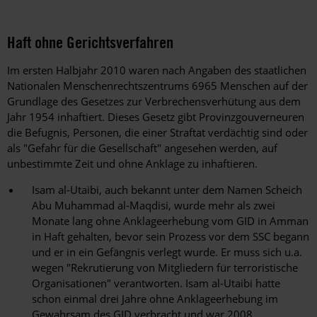
Haft ohne Gerichtsverfahren
Im ersten Halbjahr 2010 waren nach Angaben des staatlichen
Nationalen Menschenrechtszentrums 6965 Menschen auf der
Grundlage des Gesetzes zur Verbrechensverhütung aus dem
Jahr 1954 inhaftiert. Dieses Gesetz gibt Provinzgouverneuren
die Befugnis, Personen, die einer Straftat verdächtig sind oder
als "Gefahr für die Gesellschaft" angesehen werden, auf
unbestimmte Zeit und ohne Anklage zu inhaftieren.
Isam al-Utaibi, auch bekannt unter dem Namen Scheich
Abu Muhammad al-Maqdisi, wurde mehr als zwei
Monate lang ohne Anklageerhebung vom GID in Amman
in Haft gehalten, bevor sein Prozess vor dem SSC begann
und er in ein Gefängnis verlegt wurde. Er muss sich u.a.
wegen "Rekrutierung von Mitgliedern für terroristische
Organisationen" verantworten. Isam al-Utaibi hatte
schon einmal drei Jahre ohne Anklageerhebung im
Gewahrsam des GID verbracht und war 2008