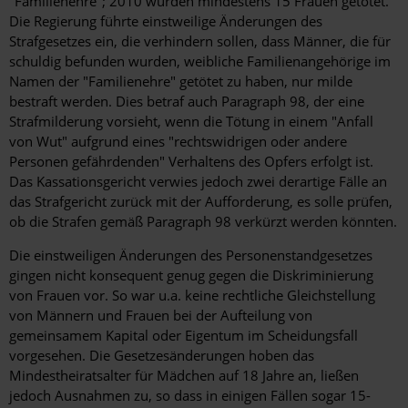
"Familienehre"; 2010 wurden mindestens 15 Frauen getötet.
Die Regierung führte einstweilige Änderungen des
Strafgesetzes ein, die verhindern sollen, dass Männer, die für
schuldig befunden wurden, weibliche Familienangehörige im
Namen der "Familienehre" getötet zu haben, nur milde
bestraft werden. Dies betraf auch Paragraph 98, der eine
Strafmilderung vorsieht, wenn die Tötung in einem "Anfall
von Wut" aufgrund eines "rechtswidrigen oder andere
Personen gefährdenden" Verhaltens des Opfers erfolgt ist.
Das Kassationsgericht verwies jedoch zwei derartige Fälle an
das Strafgericht zurück mit der Aufforderung, es solle prüfen,
ob die Strafen gemäß Paragraph 98 verkürzt werden könnten.
Die einstweiligen Änderungen des Personenstandgesetzes
gingen nicht konsequent genug gegen die Diskriminierung
von Frauen vor. So war u.a. keine rechtliche Gleichstellung
von Männern und Frauen bei der Aufteilung von
gemeinsamem Kapital oder Eigentum im Scheidungsfall
vorgesehen. Die Gesetzesänderungen hoben das
Mindestheiratsalter für Mädchen auf 18 Jahre an, ließen
jedoch Ausnahmen zu, so dass in einigen Fällen sogar 15-