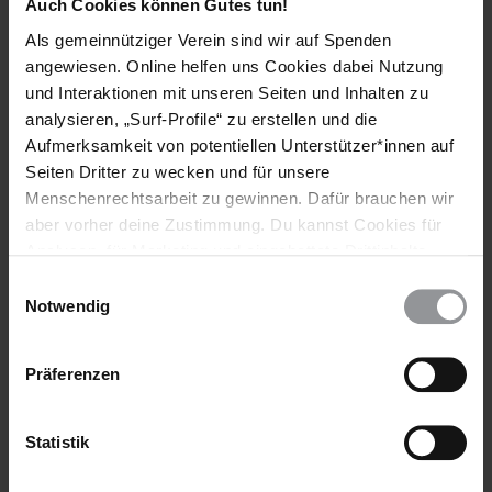
Entscheidung des Agrarministeriums richtete, ihn und
Auch Cookies können Gutes tun!
andere Angestellte des öffentlichen Dienstes zu
Als gemeinnütziger Verein sind wir auf Spenden
entlassen. Im Juli verurteilte ihn das SSC zu drei Monaten
angewiesen. Online helfen uns Cookies dabei Nutzung
Haft, da er eine "nicht genehmigte Versammlung"
und Interaktionen mit unseren Seiten und Inhalten zu
abgehalten habe.
analysieren, „Surf-Profile“ zu erstellen und die
Aufmerksamkeit von potentiellen Unterstützer*innen auf
Seiten Dritter zu wecken und für unsere
Diskriminierung
Menschenrechtsarbeit zu gewinnen. Dafür brauchen wir
aber vorher deine Zustimmung. Du kannst Cookies für
Die Behörden entzogen weiterhin Menschen
Analysen, für Marketing und eingebettete Drittinhalte
palästinensischer Herkunft willkürlich die jordanische
auch ablehnen, oder deine Meinung jederzeit später
Staatsbürgerschaft. Hunderttausende von Personen
Einwilligungsauswahl
wieder ändern. Diesen Banner kannst Du über den Link
palästinensischer Herkunft sind als jordanische Staatsbürger
Notwendig
anerkannt. Denjenigen, denen die Staatsbürgerschaft
im Footer schnell wieder aufrufen.
aberkannt wird, stehen kaum Wege offen, diese Entscheidung
Datenschutzerklärung
Präferenzen
anzufechten. Sie sind praktisch staatenlos und haben keinen
Zugang mehr zu Einrichtungen des Gesundheits- oder
Bildungssystems.
Statistik