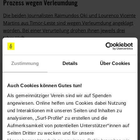
Prozess wegen Verleumdung
Die beiden Journalisten Raimundos Oki und Lourenco Vicente
Martins aus Timor-Leste sind wegen Verleumdung angeklagt
worden. Bei einer Verurteilung drohen ihnen jeweils drei
Jahre Haft.
Zustimmung
Details
Über Cookies
Auch Cookies können Gutes tun!
Als gemeinnütziger Verein sind wir auf Spenden
angewiesen. Online helfen uns Cookies dabei Nutzung
und Interaktionen mit unseren Seiten und Inhalten zu
analysieren, „Surf-Profile“ zu erstellen und die
Aufmerksamkeit von potentiellen Unterstützer*innen auf
Seiten Dritter zu wecken und für unsere
URGENT ACTION
OSTTIMOR