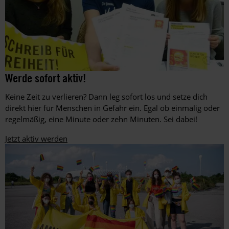
Aktion
©
Werde sofort aktiv!
©
am
Martin
Städtischen
Keine Zeit zu verlieren? Dann leg sofort los und setze dich
Huckebrink
Gymnasium
direkt hier für Menschen in Gefahr ein. Egal ob einmalig oder
Erwitte
regelmäßig, eine Minute oder zehn Minuten. Sei dabei!
in
Nordrhein-
Jetzt aktiv werden
Westfalen
während
des
Amnesty-
Briefmarathons
an
Schulen
im
Dezember
2016