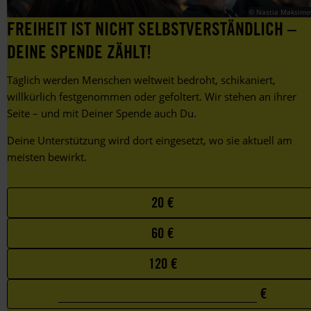
Diskriminierung
© Nastia Maksimo
von
FREIHEIT IST NICHT SELBSTVERSTÄNDLICH –
LGBTIQ+.
DEINE SPENDE ZÄHLT!
Täglich werden Menschen weltweit bedroht, schikaniert,
willkürlich festgenommen oder gefoltert. Wir stehen an ihrer
Seite – und mit Deiner Spende auch Du.
Deine Unterstützung wird dort eingesetzt, wo sie aktuell am
meisten bewirkt.
Choose
20 €
your
60 €
favorite
amount
120 €
€
0
Custom
€