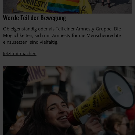
Amnesty-
©
Werde Teil der Bewegung
Amnesty
Mitglieder
International,
setzen
Ob eigenständig oder als Teil einer Amnesty-Gruppe. Die
Foto:
beim
Matthias
Möglichkeiten, sich mit Amnesty für die Menschenrechte
EM-
Balk
einzusetzen, sind vielfältig.
Spiel
zwischen
Jetzt mitmachen
Ungarn
und
Deutschland
im
Juni
2021
in
der
Müncher
Allianz-
Arena
ein
Zeichen
gegen
die