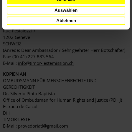
E-Mail:
mj@mj.gov.tl
oder
webmaster@mj.gov.tl
Auswählen
STÄNDIGER VERTRETER BEI DEN VEREINTEN NATIONEN IN
GENF
Ablehnen
Marciano da Silva
Rue Pestalozzi 7
1202 Genéve
SCHWEIZ
(Anrede: Dear Ambassador / Sehr geehrter Herr Botschafter)
Fax: (00 41) 227 883 564
E-Mail:
info@timor-lestemission.ch
KOPIEN AN
OMBUDSMANN FÜR MENSCHENRECHTE UND
GERECHTIGKEIT
Dr. Silverio Pinto Baptista
Office of Ombudsman for Human Rights and Justice (PDHJ)
Estrada de Caicoli
Dili
TIMOR-LESTE
E-Mail:
provedoriatl@gmail.com