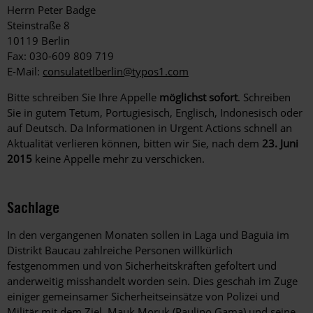
Herrn Peter Badge
Steinstraße 8
10119 Berlin
Fax: 030-609 809 719
E-Mail:
consulatetlberlin@typos1.com
Bitte schreiben Sie Ihre Appelle
möglichst sofort
. Schreiben
Sie in gutem Tetum, Portugiesisch, Englisch, Indonesisch oder
auf Deutsch. Da Informationen in Urgent Actions schnell an
Aktualität verlieren können, bitten wir Sie, nach dem
23. Juni
2015
keine Appelle mehr zu verschicken.
Sachlage
In den vergangenen Monaten sollen in Laga und Baguia im
Distrikt Baucau zahlreiche Personen willkürlich
festgenommen und von Sicherheitskräften gefoltert und
anderweitig misshandelt worden sein. Dies geschah im Zuge
einiger gemeinsamer Sicherheitseinsätze von Polizei und
Militär mit dem Ziel, Mauk Moruk (Paulino Gama) und seine