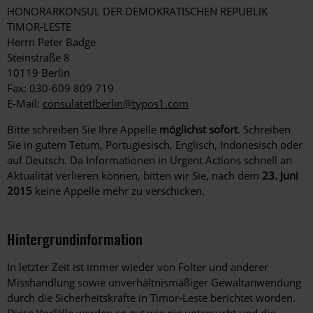
HONORARKONSUL DER DEMOKRATISCHEN REPUBLIK
TIMOR-LESTE
Herrn Peter Badge
Steinstraße 8
10119 Berlin
Fax: 030-609 809 719
E-Mail:
consulatetlberlin@typos1.com
Bitte schreiben Sie Ihre Appelle
möglichst sofort
. Schreiben
Sie in gutem Tetum, Portugiesisch, Englisch, Indonesisch oder
auf Deutsch. Da Informationen in Urgent Actions schnell an
Aktualität verlieren können, bitten wir Sie, nach dem
23. Juni
2015
keine Appelle mehr zu verschicken.
Hintergrundinformation
Hintergrund
In letzter Zeit ist immer wieder von Folter und anderer
Misshandlung sowie unverhältnismäßiger Gewaltanwendung
durch die Sicherheitskräfte in Timor-Leste berichtet worden.
Diese Vorfälle werden so gut wie nie untersucht und die