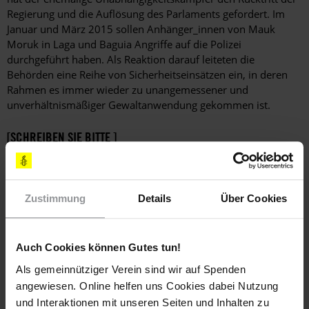
Regierung und die Auflösung des Parlaments gefordert. Im
Januar und März 2015 sollen Anhänger_innen von Mauk
Moruk in Laga und Baguia Angriffe auf die Polizei
durchgeführt haben. Als Reaktion darauf leiteten die
Behörden eine Reihe von Sicherheitseinsätzen ein, in deren
Rahmen es immer wieder zu unangemessener und
unverhältnismäßiger Gewaltanwendung gekommen ist.
[SCHREIBEN SIE BITTE ]
FAXE, E-MAILS ODER LUFTPOSTBRIEFE MIT FOLGENDEN
FORDERUNGEN
Zustimmung
Details
Über Cookies
Bitte sorgen Sie dafür, dass im Rahmen der
gemeinsamen Sicherheitseinsätze im Distrikt Baucau
keine willkürlichen Festnahmen stattfinden. Auch dürfen
Auch Cookies können Gutes tun!
Sicherheitskräfte keine Folter oder andere Formen der
Als gemeinnütziger Verein sind wir auf Spenden
Misshandlung einsetzen.
angewiesen. Online helfen uns Cookies dabei Nutzung
Stellen Sie unbedingt sicher, dass Personen, die gefoltert
und Interaktionen mit unseren Seiten und Inhalten zu