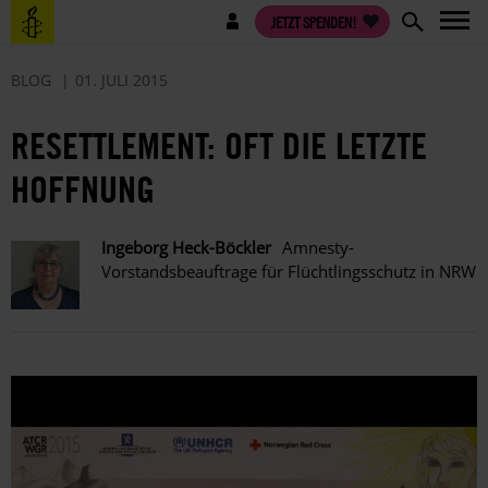
Direkt
Benutzermenü
JETZT SPENDEN!
zum
Inhalt
BLOG
01. JULI 2015
RESETTLEMENT: OFT DIE LETZTE
HOFFNUNG
Ingeborg Heck-Böckler
Amnesty-
Vorstandsbeauftrage für Flüchtlingsschutz in NRW