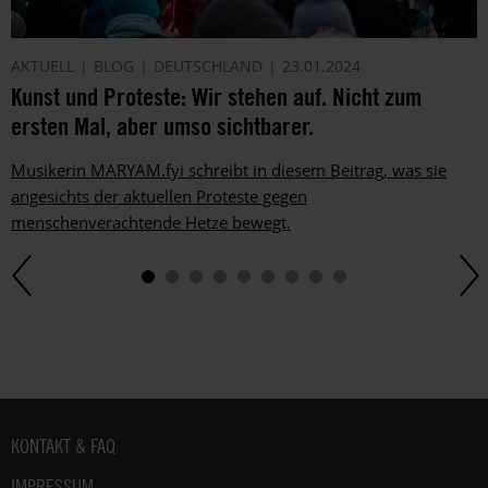
AKTUELL
BLOG
DEUTSCHLAND
23.01.2024
Kunst und Proteste: Wir stehen auf. Nicht zum
ersten Mal, aber umso sichtbarer.
Musikerin MARYAM.fyi schreibt in diesem Beitrag, was sie
angesichts der aktuellen Proteste gegen
menschenverachtende Hetze bewegt.
Fußbereich
KONTAKT & FAQ
IMPRESSUM