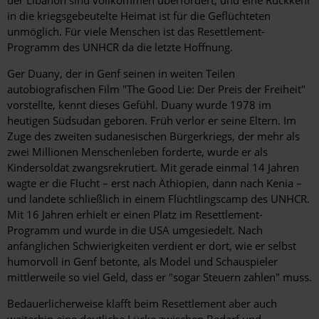
in die kriegsgebeutelte Heimat ist für die Geflüchteten
unmöglich. Für viele Menschen ist das Resettlement-
Programm des UNHCR da die letzte Hoffnung.
Ger Duany, der in Genf seinen in weiten Teilen
autobiografischen Film "The Good Lie: Der Preis der Freiheit"
vorstellte, kennt dieses Gefühl. Duany wurde 1978 im
heutigen Südsudan geboren. Früh verlor er seine Eltern. Im
Zuge des zweiten sudanesischen Bürgerkriegs, der mehr als
zwei Millionen Menschenleben forderte, wurde er als
Kindersoldat zwangsrekrutiert. Mit gerade einmal 14 Jahren
wagte er die Flucht – erst nach Äthiopien, dann nach Kenia –
und landete schließlich in einem Flüchtlingscamp des UNHCR.
Mit 16 Jahren erhielt er einen Platz im Resettlement-
Programm und wurde in die USA umgesiedelt. Nach
anfänglichen Schwierigkeiten verdient er dort, wie er selbst
humorvoll in Genf betonte, als Model und Schauspieler
mittlerweile so viel Geld, dass er "sogar Steuern zahlen" muss.
Bedauerlicherweise klafft beim Resettlement aber auch
weiterhin eine deutliche Lücke zwischen Bedarf und