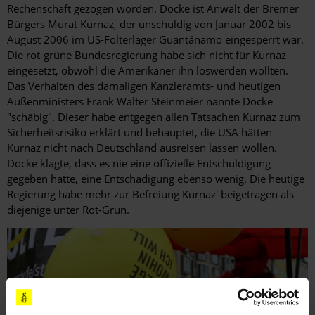
Rechenschaft gezogen worden. Docke ist Anwalt der Bremer
Bürgers Murat Kurnaz, der unschuldig von Januar 2002 bis
August 2006 im US-Folterlager Guantánamo eingesperrt war.
Die rot-grüne Bundesregierung habe sich nicht für Kurnaz
eingesetzt, obwohl die Amerikaner ihn loswerden wollten.
Das Verhalten des damaligen Kanzleramts- und heutigen
Außenministers Frank Walter Steinmeier nannte Docke
"schäbig". Dieser habe entgegen allen Tatsachen Kurnaz zum
Sicherheitsrisiko erklärt und behauptet, die USA hätten
Kurnaz nicht nach Deutschland ausreisen lassen wollen.
Docke klagte, dass es nie eine offizielle Entschuldigung
gegeben hätte, eine Entschädigung ebenso wenig. Die heutige
Regierung habe mehr zur Befreiung Kurnaz' beigetragen als
diejenige unter Rot-Grün.