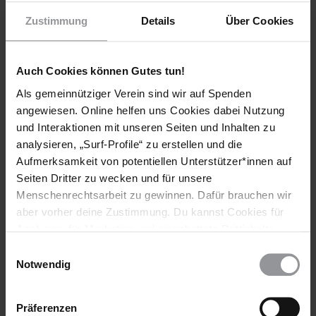
Zustimmung
Details
Über Cookies
Auch Cookies können Gutes tun!
Vor der amerikanischen Botschaft musste die Straße gesperrt werden, damit
alle Demonstranten Platz fanden und die Ansprache stattfinden konnte
Als gemeinnütziger Verein sind wir auf Spenden
© Amnesty International/Julia Weiß
angewiesen. Online helfen uns Cookies dabei Nutzung
und Interaktionen mit unseren Seiten und Inhalten zu
analysieren, „Surf-Profile“ zu erstellen und die
Aufmerksamkeit von potentiellen Unterstützer*innen auf
Seiten Dritter zu wecken und für unsere
Menschenrechtsarbeit zu gewinnen. Dafür brauchen wir
aber vorher deine Zustimmung. Du kannst Cookies für
Analysen, für Marketing und eingebettete Drittinhalte
auch ablehnen, oder deine Meinung jederzeit später
Einwilligungsauswahl
wieder ändern. Diesen Banner kannst Du über den Link
Notwendig
im Footer schnell wieder aufrufen.
Datenschutzerklärung
Präferenzen