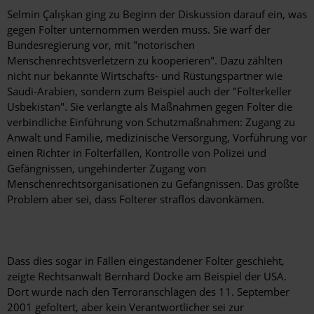
Selmin Çalışkan ging zu Beginn der Diskussion darauf ein, was
gegen Folter unternommen werden muss. Sie warf der
Bundesregierung vor, mit "notorischen
Menschenrechtsverletzern zu kooperieren". Dazu zählten
nicht nur bekannte Wirtschafts- und Rüstungspartner wie
Saudi-Arabien, s
ondern zum Beispiel auch der "Folterkeller
Usbekistan". Sie verlangte als Maßnahmen gegen Folter die
verbindliche Einführung von Schutzmaßnahmen: Zugang zu
Anwalt und Familie, medizinische Versorgung, Vorführung vor
einen Richter in Folterfällen, Kontrolle von Polizei und
Gefängnissen, ungehinderter Zugang von
Menschenrechtsorganisationen zu Gefängnissen. Das größte
Problem aber sei, dass Folterer straflos davonkämen.
Dass dies sogar in Fällen eingestandener Folter geschieht,
zeigte Rechtsanwalt Bernhard Docke am Beispiel der USA.
Dort wurde nach den Terroranschlägen des 11. September
2001 gefoltert, aber kein Verantwortlicher sei zur