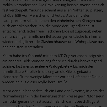
radikal verändert hat. Die Bevölkerung beispielsweise hat sich
fast verdoppelt. Yaoundé scheint aus allen Nähten zu platzen,
ist überfüllt von Menschen und Autos. Aus den vielen
Lautsprechern schallt neben den einheimischen Klängen nun
auch amerikanischer Rap, die Mode der Jugendlichen ist
entsprechend. Jedes freie Fleckchen Erde ist zugebaut; neben
den unzähligen ärmlichen Behausungen entdecke ich immer
wieder auch glitzernde Glashochhäuser und Wohnpaläste aus
den edelsten Materialien.
Kaum habe ich Yaoundé mit dem ICE-Zug verlassen, zeigt sich
ein anderes Bild: Stundenlang fahre ich durch überwältigend
schöne, fast menschenleere Waldgebiete – bis mich der
unmittelbare Einblick in die eng an die Gleise gebauten
elendsten Slums wenige Kilometer vor der Hafenstadt Douala
wieder jäh aus dieser Idylle herausreißt.
Mehr denn je beobachte ich ein Land der Extreme, in dem der
Normalbürger – in der kamerunischen Presse gern "Monsieur
Lambda" genannt – fast ausschließlich damit beschäftigt ist,
den ganz banalen Alltag unter schwierigsten Bedingungen zu