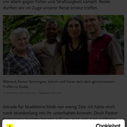
vor allem gegen Folter und Straflosigkeit kämpft. Beide
durften wir im Zuge unserer Reise erneut treffen.
Wiltraud, Pastor Kenmogne, Selmin und Steve nach dem gemeinsamen
Treffen in Duala.
© Amnesty International / Raphael Kreusch
Gerade für Madeleine blieb nur wenig Zeit; ich hätte mich
noch stundenlang mit ihr unterhalten können. Doch Pastor
Kenmogne wartete bereits auf uns, was uns zum nächsten
Aspekt führt, der aus Kamerun ein Land der Extreme macht: