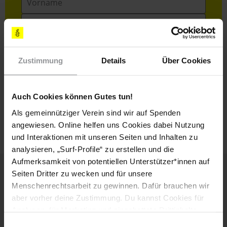
Nachname
E-
Mail
Zustimmung
Details
Über Cookies
Ich habe die
Datenschutzrichtlinie
und die
Auch Cookies können Gutes tun!
Nutzungsbedingungen
gelesen und stimme
Als gemeinnütziger Verein sind wir auf Spenden
ihnen zu.
angewiesen. Online helfen uns Cookies dabei Nutzung
und Interaktionen mit unseren Seiten und Inhalten zu
analysieren, „Surf-Profile“ zu erstellen und die
Aufmerksamkeit von potentiellen Unterstützer*innen auf
Seiten Dritter zu wecken und für unsere
Menschenrechtsarbeit zu gewinnen. Dafür brauchen wir
Weitere Artikel
aber vorher deine Zustimmung. Du kannst Cookies für
Analysen, für Marketing und eingebettete Drittinhalte
auch ablehnen, oder deine Meinung jederzeit später
Einwilligungsauswahl