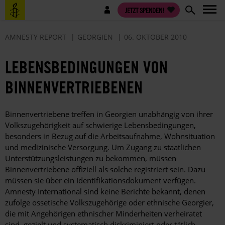
Direkt
Benutzermenü
JETZT SPENDEN!
zum
Inhalt
AMNESTY REPORT
GEORGIEN
06. OKTOBER 2010
LEBENSBEDINGUNGEN VON
BINNENVERTRIEBENEN
Binnenvertriebene treffen in Georgien unabhängig von ihrer
Volkszugehörigkeit auf schwierige Lebensbedingungen,
besonders in Bezug auf die Arbeitsaufnahme, Wohnsituation
und medizinische Versorgung. Um Zugang zu staatlichen
Unterstützungsleistungen zu bekommen, müssen
Binnenvertriebene offiziell als solche registriert sein. Dazu
müssen sie über ein Identifikationsdokument verfügen.
Amnesty International sind keine Berichte bekannt, denen
zufolge ossetische Volkszugehörige oder ethnische Georgier,
die mit Angehörigen ethnischer Minderheiten verheiratet
sind, gezielt und systematisch diskriminiert oder tätlich