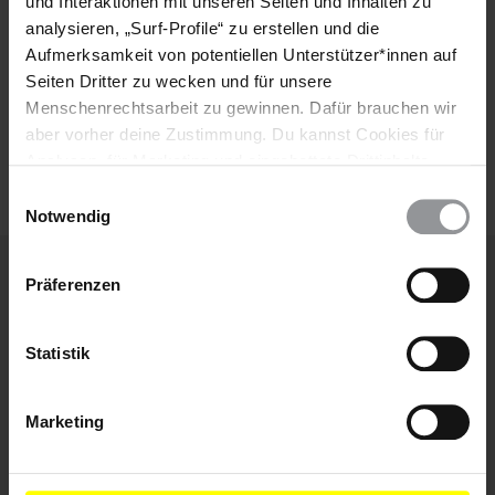
und Interaktionen mit unseren Seiten und Inhalten zu
Mail
analysieren, „Surf-Profile“ zu erstellen und die
Aufmerksamkeit von potentiellen Unterstützer*innen auf
Seiten Dritter zu wecken und für unsere
Ich habe die
Datenschutzrichtlinie
und die
Menschenrechtsarbeit zu gewinnen. Dafür brauchen wir
Nutzungsbedingungen
gelesen und stimme
aber vorher deine Zustimmung. Du kannst Cookies für
ihnen zu.
Analysen, für Marketing und eingebettete Drittinhalte
auch ablehnen, oder deine Meinung jederzeit später
Einwilligungsauswahl
wieder ändern. Diesen Banner kannst Du über den Link
Notwendig
im Footer schnell wieder aufrufen.
Datenschutzerklärung
Präferenzen
Weitere Artikel
Statistik
Marketing