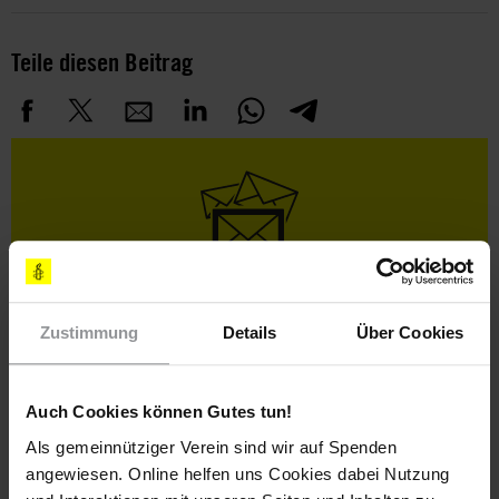
Teile diesen Beitrag
Bleib informiert
Header
Abonniere den Amnesty-Newsletter und mach dich
Zustimmung
Details
Über Cookies
Text
für die Menschenrechte stark!
Vorname
Auch Cookies können Gutes tun!
Nachname
Als gemeinnütziger Verein sind wir auf Spenden
angewiesen. Online helfen uns Cookies dabei Nutzung
E-