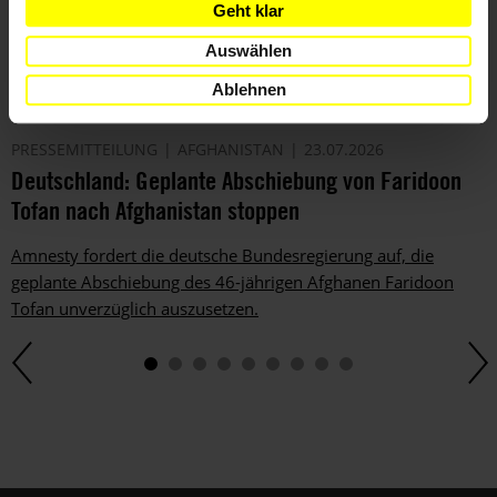
Geht klar
Auswählen
Ablehnen
PRESSEMITTEILUNG
AFGHANISTAN
23.07.2026
Deutschland: Geplante Abschiebung von Faridoon
Tofan nach Afghanistan stoppen
Amnesty fordert die deutsche Bundesregierung auf, die
geplante Abschiebung des 46-jährigen Afghanen Faridoon
Tofan unverzüglich auszusetzen.