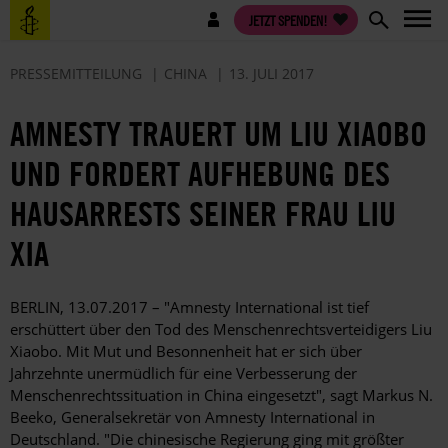
Direkt
Benutzermenü
JETZT SPENDEN!
zum
Inhalt
PRESSEMITTEILUNG
CHINA
13. JULI 2017
AMNESTY TRAUERT UM LIU XIAOBO
UND FORDERT AUFHEBUNG DES
HAUSARRESTS SEINER FRAU LIU
XIA
BERLIN, 13.07.2017 – "Amnesty International ist tief
erschüttert über den Tod des Menschenrechtsverteidigers Liu
Xiaobo. Mit Mut und Besonnenheit hat er sich über
Jahrzehnte unermüdlich für eine Verbesserung der
Menschenrechtssituation in China eingesetzt", sagt Markus N.
Beeko, Generalsekretär von Amnesty International in
Deutschland. "Die chinesische Regierung ging mit größter