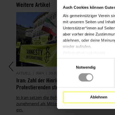
Weitere Artikel
Auch Cookies können Gutes
Als gemeinnütziger Verein si
mit unseren Seiten und Inhalt
Unterstützer*innen auf Seite
aber vorher deine Zustimmung
ablehnen, oder deine Meinung
wieder aufrufen.
Datenschutzerklärung
Einwilligungsauswahl
Notwendig
AKTUELL
IRAN
30.07.2026
it
Iran: Zahl der Hinrichtungen von
Protestierenden steigt drastisch
ie
In Iran setzen die Behörden die Todesstrafe
Ablehnen
zunehmend als Mittel gegen die Protestbewegung
ein.