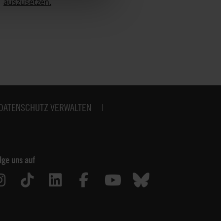
auszusetzen.
no
DATENSCHUTZ VERWALTEN
lge uns auf