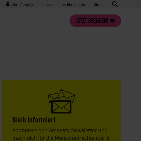
Benutzermenü
Presse
Mein Amnesty
Presse
Leichte Sprache
Shop
JETZT SPENDEN!
Bleib informiert
Header
Abonniere den Amnesty-Newsletter und
Text
mach dich für die Menschenrechte stark!