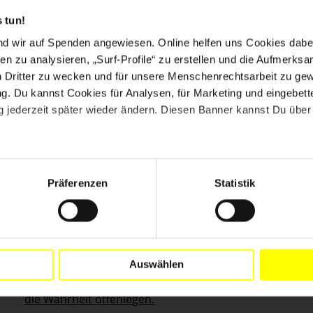
 tun!
nd wir auf Spenden angewiesen. Online helfen uns Cookies dabe
en zu analysieren, „Surf-Profile“ zu erstellen und die Aufmerksa
n Dritter zu wecken und für unsere Menschenrechtsarbeit zu ge
. Du kannst Cookies für Analysen, für Marketing und eingebettet
 jederzeit später wieder ändern. Diesen Banner kannst Du über 
Präferenzen
Statistik
AKTUELL
NIGERIA
29.07.2026
Nigeria: Interne Dokumente belegen Shells
Rolle im Ölverschmutzungsskandal
Amnesty International hat die Dokumente mit
Auswählen
Partnerorganisationen ausgewertet: Shell muss
die Wahrheit offenlegen.