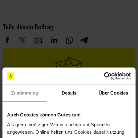
Teile diesen Beitrag
Bleib informiert
Zustimmung
Details
Über Cookies
Header
Abonniere den Amnesty-Newsletter und mach dich
Text
für die Menschenrechte stark!
Auch Cookies können Gutes tun!
Vorname
Als gemeinnütziger Verein sind wir auf Spenden
Nachname
angewiesen. Online helfen uns Cookies dabei Nutzung