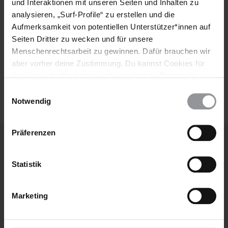
und Interaktionen mit unseren Seiten und Inhalten zu
E-
analysieren, „Surf-Profile“ zu erstellen und die
Mail
Aufmerksamkeit von potentiellen Unterstützer*innen auf
Seiten Dritter zu wecken und für unsere
Menschenrechtsarbeit zu gewinnen. Dafür brauchen wir
aber vorher deine Zustimmung. Du kannst Cookies für
Ich habe die
Datenschutzrichtlinie
und die
Analysen, für Marketing und eingebettete Drittinhalte
Nutzungsbedingungen
gelesen und stimme
auch ablehnen, oder deine Meinung jederzeit später
ihnen zu.
Einwilligungsauswahl
wieder ändern. Diesen Banner kannst Du über den Link
Notwendig
im Footer schnell wieder aufrufen.
Datenschutzerklärung
Präferenzen
Weitere Artikel
Statistik
Marketing