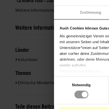
"La Buena Vida – Das gute Leben". D 2013/2014. Re
Weitere Informationen zum Film und den Trailer fi
Zustimmung
Weitere Informationen
Auch Cookies können Gutes
Als gemeinnütziger Verein si
mit unseren Seiten und Inhalt
Unterstützer*innen auf Seite
Länder
aber vorher deine Zustimmung
Kolumbien
ablehnen, oder deine Meinung
wieder aufrufen.
Datenschutzerklärung
Themen
Einwilligungsauswahl
Ethnische Minderheiten
Wirtschaftliche, Sozial
Notwendig
Teile diesen Beitrag