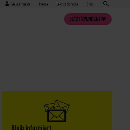
Benutzermenü
Presse
Mein Amnesty
Presse
Leichte Sprache
Shop
JETZT SPENDEN!
Bleib informiert