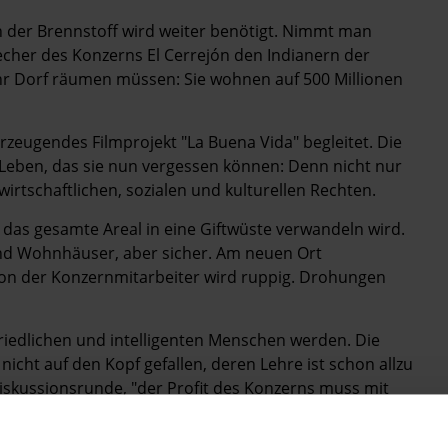
 der Brennstoff wird weiter benötigt. Nimmt man
echer des Konzerns El Cerrejón den Indianern der
hr Dorf räumen müssen: Sie wohnen auf 500 Millionen
rzeugendes Filmprojekt "La Buena Vida" begleitet. Die
 Leben, das sie nun vergessen können: Denn nicht nur
rtschaftlichen, sozialen und kulturellen Rechten.
d das gesamte Areal in eine Giftwüste verwandeln wird.
 und Wohnhäuser, aber sicher. Am neuen Ort
Ton der Konzernmitarbeiter wird ruppig. Drohungen
friedlichen und intelligenten Menschen werden. Die
 nicht auf den Kopf gefallen, deren Lehre ist schon allzu
Diskussionsrunde, "der Profit des Konzerns muss mit