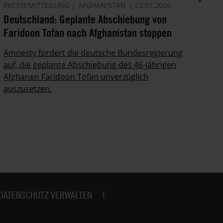
PRESSEMITTEILUNG
AFGHANISTAN
23.07.2026
AK
Deutschland: Geplante Abschiebung von
Ze
Faridoon Tofan nach Afghanistan stoppen
An
Ge
Amnesty fordert die deutsche Bundesregierung
auf, die geplante Abschiebung des 46-jährigen
Ze
Afghanen Faridoon Tofan unverzüglich
kä
auszusetzen.
no
DATENSCHUTZ VERWALTEN