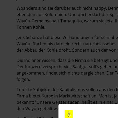
Woanders sind sie darüber auch nicht happy. Denn
eben den aus Kolumbien. Und dort erklärt der Spr
Wayúu-Gemeinschaft Tamaquito, warum sie jetzt i
Tonnen Kohle.
Jens Schanze hat diese Verhandlungen für sein übe
Wayúu führten bis dato ein recht naturbelassenes
der Abbau der Kohle droht. Sondern auch der von wi
Die Indianer wissen, dass die Firma sie betrügt un
Der Konzern verspricht viel, Saatgut soll's geben
angekommen, findet sich nichts dergleichen. Der 
folgen.
Topfitte Subjekte des Kapitalismus sollen aus den 
Firma bietet Kurse in Marktwirtschaft an. Man ist ja
bekannt: "Unsere Geister sagen, heißt es in einer 
den Wayúu geteilt werden."