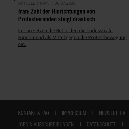
AKTUELL
IRAN
30.07.2026
it
Iran: Zahl der Hinrichtungen von
Protestierenden steigt drastisch
ie
In Iran setzen die Behörden die Todesstrafe
zunehmend als Mittel gegen die Protestbewegung
ein.
Fußbereich
KONTAKT & FAQ
IMPRESSUM
NEWSLETTER
JOBS & AUSSCHREIBUNGEN
DATENSCHUTZ