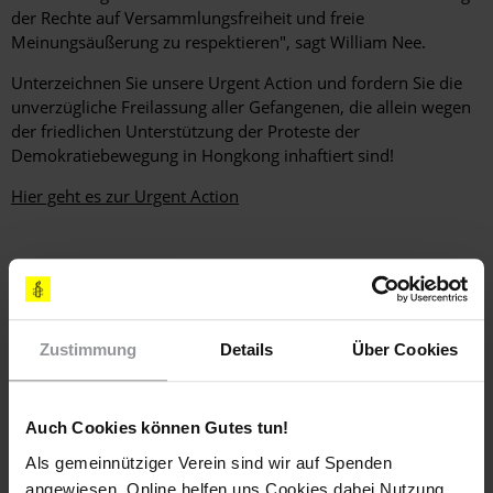
der Rechte auf Versammlungsfreiheit und freie
Meinungsäußerung zu respektieren", sagt William Nee.
Unterzeichnen Sie unsere Urgent Action und fordern Sie die
unverzügliche Freilassung aller Gefangenen, die allein wegen
der friedlichen Unterstützung der Proteste der
Demokratiebewegung in Hongkong inhaftiert sind!
Hier geht es zur Urgent Action
Weitere Informationen
Zustimmung
Details
Über Cookies
Länder
China
Hongkong
Auch Cookies können Gutes tun!
Als gemeinnütziger Verein sind wir auf Spenden
Themen
angewiesen. Online helfen uns Cookies dabei Nutzung