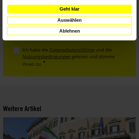
Nachname
Geht klar
E-
Auswählen
Mail
Ablehnen
Ich habe die
Datenschutzrichtlinie
und die
Nutzungsbedingungen
gelesen und stimme
ihnen zu.
Weitere Artikel