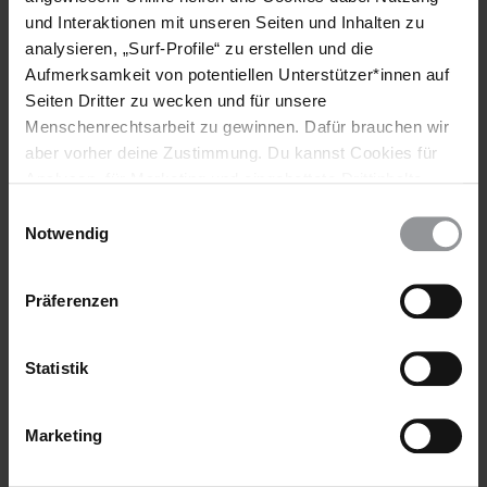
und Interaktionen mit unseren Seiten und Inhalten zu
Meinungsfreiheit
analysieren, „Surf-Profile“ zu erstellen und die
Aufmerksamkeit von potentiellen Unterstützer*innen auf
Seiten Dritter zu wecken und für unsere
Teile diesen Beitrag
Menschenrechtsarbeit zu gewinnen. Dafür brauchen wir
aber vorher deine Zustimmung. Du kannst Cookies für
Analysen, für Marketing und eingebettete Drittinhalte
auch ablehnen, oder deine Meinung jederzeit später
Einwilligungsauswahl
wieder ändern. Diesen Banner kannst Du über den Link
Notwendig
im Footer schnell wieder aufrufen.
Datenschutzerklärung
Präferenzen
Bleib informiert
Statistik
Header
Abonniere den Amnesty-Newsletter und mach dich
Text
für die Menschenrechte stark!
Marketing
Vorname