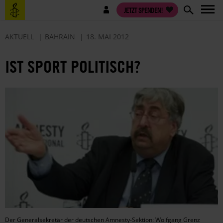
Direkt
Benutzermenü
JETZT SPENDEN!
zum
Inhalt
AKTUELL
BAHRAIN
18. MAI 2012
IST SPORT POLITISCH?
Der Generalsekretär der deutschen Amnesty-Sektion: Wolfgang Grenz