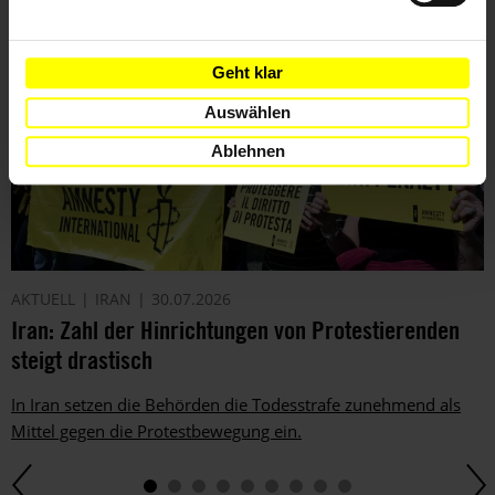
Geht klar
Auswählen
Ablehnen
AKTUELL
IRAN
30.07.2026
Iran: Zahl der Hinrichtungen von Protestierenden
steigt drastisch
In Iran setzen die Behörden die Todesstrafe zunehmend als
Mittel gegen die Protestbewegung ein.