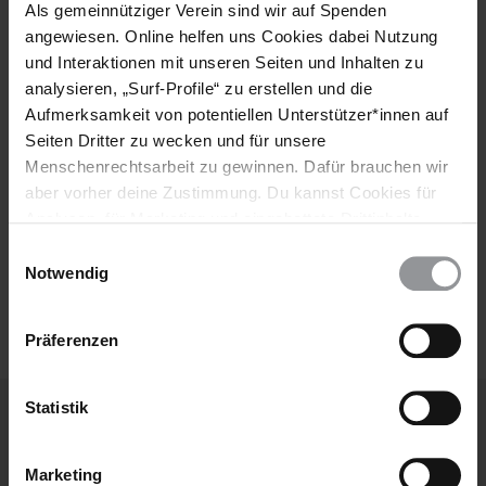
Als gemeinnütziger Verein sind wir auf Spenden
angewiesen. Online helfen uns Cookies dabei Nutzung
Vorname
und Interaktionen mit unseren Seiten und Inhalten zu
analysieren, „Surf-Profile“ zu erstellen und die
Nachname
Aufmerksamkeit von potentiellen Unterstützer*innen auf
E-
Seiten Dritter zu wecken und für unsere
Mail
Menschenrechtsarbeit zu gewinnen. Dafür brauchen wir
aber vorher deine Zustimmung. Du kannst Cookies für
Analysen, für Marketing und eingebettete Drittinhalte
auch ablehnen, oder deine Meinung jederzeit später
Ich habe die
Datenschutzrichtlinie
und die
Einwilligungsauswahl
wieder ändern. Diesen Banner kannst Du über den Link
Notwendig
Nutzungsbedingungen
gelesen und stimme
im Footer schnell wieder aufrufen.
ihnen zu.
Datenschutzerklärung
Präferenzen
Statistik
Weitere Artikel
Marketing