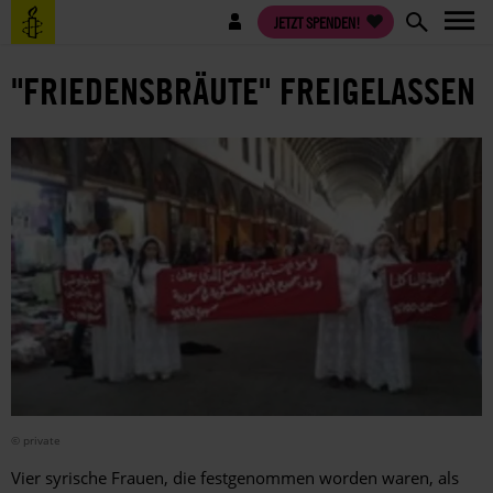
Direkt
Benutzermenü
JETZT SPENDEN!
zum
Inhalt
"FRIEDENSBRÄUTE" FREIGELASSEN
© private
Vier syrische Frauen, die festgenommen worden waren, als