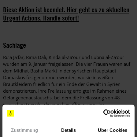
Diese Aktion ist beendet. Hier geht es zu aktuellen
Urgent Actions. Handle sofort!
Sachlage
Ru’a Ja’far, Rima Dali, Kinda al-Za’our und Lubna al-Za’our
wurden am 9. Januar freigelassen. Die vier Frauen waren auf
dem Midhat-Basha-Markt in der syrischen Hauptstadt
Damaskus festgenommen worden, wo sie in weißen
Brautkleidern friedlich für ein Ende der Gewalt in Syrien
demonstrierten. Ihre Freilassung erfolgte im Rahmen eines
Gefangenenaustauschs, bei dem die Freilassung von 48
iranischen Geiseln, die eine bewaffnete syrische
Oppositionsgruppe festhält, vereinbart wurde, wenn im
Gegenzug etwa 2130 Zivilpersonen von den syrischen
Behörden freigelassen werden. Es ist nicht bekannt, ob sich
Zustimmung
Details
Über Cookies
bereits alle 2130 Personen auf freiem Fuß befinden.