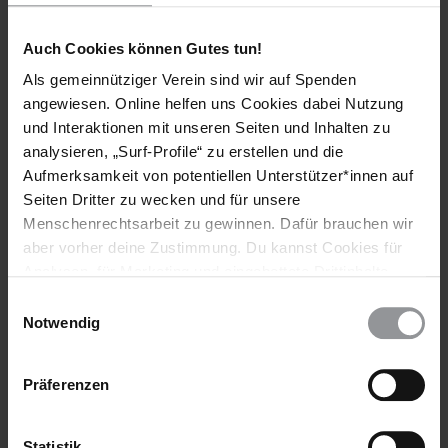
Vielen Dank allen, die sich für Ru’a Ja’far, Rima Dali, Kinda al-
Za’our und Lubna al-Za’our eingesetzt haben. Weitere Appelle
Auch Cookies können Gutes tun!
des Eilaktionsnetzes sind zurzeit nicht erforderlich.
Als gemeinnütziger Verein sind wir auf Spenden
HISTORIE DIESER URGENT ACTION
angewiesen. Online helfen uns Cookies dabei Nutzung
und Interaktionen mit unseren Seiten und Inhalten zu
"Friedensbräute" freigelassen
analysieren, „Surf-Profile“ zu erstellen und die
Aufmerksamkeit von potentiellen Unterstützer*innen auf
Syrische Friedensbräute "verschwunden"
Seiten Dritter zu wecken und für unsere
Menschenrechtsarbeit zu gewinnen. Dafür brauchen wir
Weitere Informationen
aber vorher deine Zustimmung. Du kannst Cookies für
Analysen, für Marketing und eingebettete Drittinhalte
auch ablehnen, oder deine Meinung jederzeit später
Einwilligungsauswahl
wieder ändern. Diesen Banner kannst Du über den Link
Notwendig
Länder
im Footer schnell wieder aufrufen.
Datenschutzerklärung
Syrien
Präferenzen
Themen
Statistik