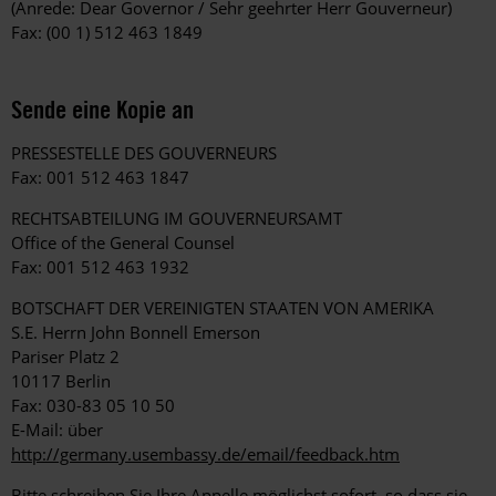
(Anrede: Dear Governor / Sehr geehrter Herr Gouverneur)
Fax: (00 1) 512 463 1849
Sende eine Kopie an
PRESSESTELLE DES GOUVERNEURS
Fax: 001 512 463 1847
RECHTSABTEILUNG IM GOUVERNEURSAMT
Office of the General Counsel
Fax: 001 512 463 1932
BOTSCHAFT DER VEREINIGTEN STAATEN VON AMERIKA
S.E. Herrn John Bonnell Emerson
Pariser Platz 2
10117 Berlin
Fax: 030-83 05 10 50
E-Mail: über
http://germany.usembassy.de/email/feedback.htm
Bitte schreiben Sie Ihre Appelle möglichst sofort, so dass sie