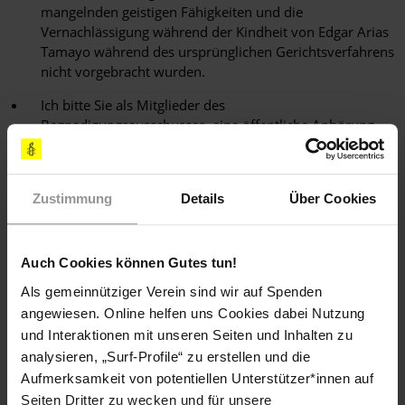
mangelnden geistigen Fähigkeiten und die
Vernachlässigung während der Kindheit von Edgar Arias
Tamayo während des ursprünglichen Gerichtsverfahrens
nicht vorgebracht wurden.
Ich bitte Sie als Mitglieder des
Begnadigungsausschusses, eine öffentliche Anhörung
durchzuführen und dem Gouverneur die Umwandlung
des Todesurteils zu empfehlen.
Zustimmung
Details
Über Cookies
Sachlage
Auch Cookies können Gutes tun!
Am 31. Januar 1994 wurde der damals 26-jährige Edgar Arias
Als gemeinnütziger Verein sind wir auf Spenden
Tamayo festgenommen. Man klagte ihn des Mordes an Guy
angewiesen. Online helfen uns Cookies dabei Nutzung
Gaddis, einem Beamten der Houstoner Polizei an. Der Polizist
und Interaktionen mit unseren Seiten und Inhalten zu
war in seinem Einsatzfahrzeug erschossen worden, als er
Edgar Arias Tamayo und einen anderen Straftatverdächtigen
analysieren, „Surf-Profile“ zu erstellen und die
nach einem Raub vor einen Nachtclub zum Gefängnis fuhr.
Aufmerksamkeit von potentiellen Unterstützer*innen auf
Seiten Dritter zu wecken und für unsere