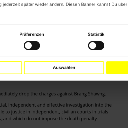
 jederzeit später wieder ändern. Diesen Banner kannst Du über 
n Brang Shawng unverzüglich fallenzulassen.
ge, unparteiische und wirksame Untersuchung des Todes
ortlichen in einem fairen Verfahren vor ein Zivilgericht.
Präferenzen
Statistik
 Verhängung der Todesstrafe ausgeschlossen wird.
n, die Beschwerde wegen Menschenrechtsverletzungen,
r eingeschüchtert werden noch
ass stattdessen Schutzmechanismen für Opfer sowie
rden.
Auswählen
diately drop the charges against Brang Shawng.
al, independent and effective investigation into the
 to justice in independent, civilian courts in trials
s, and which do not impose the death penalty.