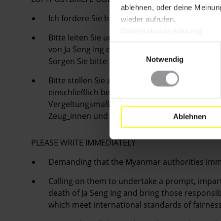
ablehnen, oder deine Meinung
Ich fordere Sie höflich auf, die Anklagen gege
wieder aufrufen.
Datenschutzerklärung
Bitte leiten Sie unverzüglich eine unabhängi
Einwilligungsauswahl
von Ja Seng Ing ein und stellen Sie die Verantw
Notwendig
Sorgen Sie bitte dafür, dass im Verfahren die
Bitte stellen Sie zudem sicher, dass Persone
einschließlich bei der MNHRC, einlegen, wede
Vergeltungsmaßnahmen ausgesetzt sind und d
Zeug_innen und deren Familien geschaffen we
Ablehnen
PLEASE WRITE IMMEDIATELY
Demanding that the Myanmar authorities imme
Calling on them to undertake a prompt, imparti
death of Ja Seng Ing and bring those responsible
which meet international standards of fairnes