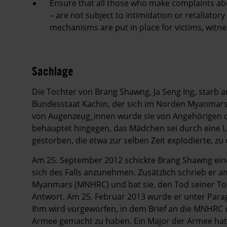
Ensure that all those who make complaints ab
– are not subject to intimidation or retaliator
mechanisms are put in place for victims, witnes
Sachlage
Die Tochter von Brang Shawng, Ja Seng Ing, starb
Bundesstaat Kachin, der sich im Norden Myanmars b
von Augenzeug_innen wurde sie von Angehörigen
behauptet hingegen, das Mädchen sei durch eine 
gestorben, die etwa zur selben Zeit explodierte, zu
Am 25. September 2012 schickte Brang Shawng einen
sich des Falls anzunehmen. Zusätzlich schrieb er
Myanmars (MNHRC) und bat sie, den Tod seiner Toch
Antwort. Am 25. Februar 2013 wurde er unter Para
Ihm wird vorgeworfen, in dem Brief an die MNHR
Armee gemacht zu haben. Ein Major der Armee hatt