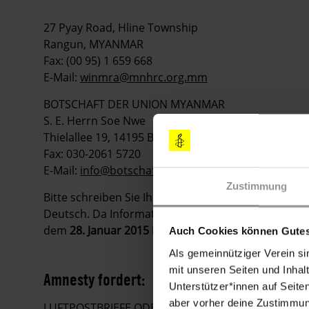
27 Pyay Road, Hline Township
Rangun, MYANMAR
Fax: (00 95) 1 659 668
E-Mail:
winmra@mnhrc.org.mm
BOTSCHAFT DER UNION MYANMAR
S. E. Herrn Soe Nwe
Thielallee 19, 14195 Berlin
Fax: 030-2061 5720
E-Mail:
info@botschaft-myanmar.de
Zustimmung
Bitte schreiben Sie Ihre Appelle
möglichst sofort
. S
Deutsch. Da Informationen in Urgent Actions schnell
dem
28. Januar 2015
keine Appelle mehr zu verschi
Auch Cookies können Gutes
Als gemeinnütziger Verein si
mit unseren Seiten und Inhalt
Amnesty fordert:
Unterstützer*innen auf Seite
aber vorher deine Zustimmung
LUFTPOSTBRIEFE ODER FAXE MIT FOLGENDEN FO