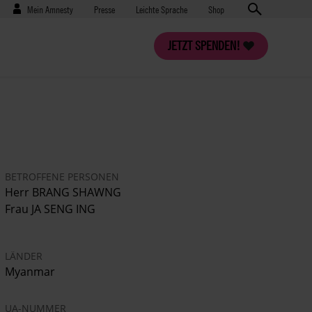
Benutzermenü
Presse
Mein Amnesty
Presse
Leichte Sprache
Shop
JETZT SPENDEN!
BETROFFENE PERSONEN
Herr BRANG SHAWNG
Frau JA SENG ING
LÄNDER
Myanmar
UA-NUMMER