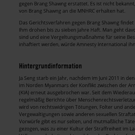
gegen Brang Shawng erstattet. Es ist nicht bekan
von Brang Shawng an die MNHRC erhalten hat.
Das Gerichtsverfahren gegen Brang Shawng findet d
Ihm drohen bis zu sieben Jahre Haft. Man geht davo
sind und eine Vergeltungsmaßnahme für seine Besc
inhaftiert werden, würde Amnesty International ih
Hintergrundinformation
Hintergrund
Ja Seng starb ein Jahr, nachdem im Juni 2011 in d
im Norden Myanmars der Konflikt zwischen der 
(KIA) erneut ausgebrochen war. Seit dem Wiederauf
regelmäßig Berichte über Menschenrechtsverletz
wird von rechtswidrigen Tötungen, Folter und and
Vergewaltigungen sowie anderen sexuellen Strafta
Vorwürfe gibt es nur selten, und mutmaßliche Tät
gezogen, was zu einer Kultur der Straffreiheit im 