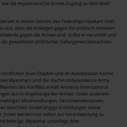
nt, wie die myanmarische Armee Zugang zu dem Brief
erzeit in einem Gericht des Townships Hpakant statt.
n aus, dass die Anklagen gegen ihn politisch motiviert
hwerde gegen die Armee sind. Sollte er verurteilt und
n als gewaltlosen politischen Gefangenen betrachten.
en nördlichen Shan-Staaten und im Bundesstaat Kachin
Armee Myanmars und der Kachin Independence Army
keimen des Konflikts erhält Amnesty International
ungen durch Angehörige der Armee. Unter anderem
erweitigen Misshandlungen, Verschwindenlassen,
ten berichtet. Unabhängige Ermittlungen dieser
er_innen werden nur selten zur Verantwortung zu
Land beiträgt. Myanmar unterliegt dem