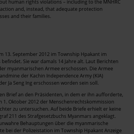
out human rights violations – including to the MNHRC
y action and, instead, that adequate protection
ses and their families.
 am 13. September 2012 im Township Hpakant im
efindet. Sie war damals 14 Jahre alt. Laut Berichten
 der myanmarischen Armee erschossen. Die Armee
Landmine der Kachin Independence Army (KIA)
 der Ja Seng Ing erschossen worden sein soll.
 Brief an den Präsidenten, in dem er ihn aufforderte,
 am 1. Oktober 2012 der Menschenrechtskommission
ter zu untersuchen. Auf beide Briefe erhielt er keine
graf 211 des Strafgesetzbuchs Myanmars angeklagt.
C unwahre Behauptungen über die myanmarische
e bei der Polizeistation im Township Hpakant Anzeige