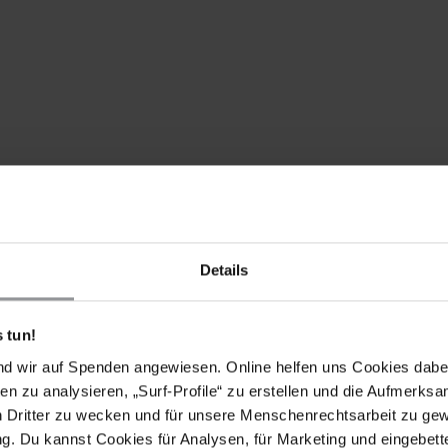
Details
chreiben Sie in gutem Birmanisch, Englisch oder auf
 an Aktualität verlieren können, bitten wir Sie, nach
cken.
 tun!
nd wir auf Spenden angewiesen. Online helfen uns Cookies dabe
en zu analysieren, „Surf-Profile“ zu erstellen und die Aufmerksa
n Dritter zu wecken und für unsere Menschenrechtsarbeit zu ge
. Du kannst Cookies für Analysen, für Marketing und eingebettet
RDERUNGEN