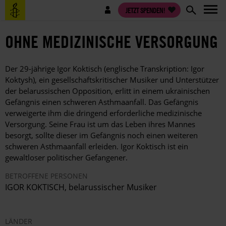
Direkt
Benutzermenü
JETZT SPENDEN!
zum
Inhalt
OHNE MEDIZINISCHE VERSORGUNG
Der 29-jährige Igor Koktisch (englische Transkription: Igor
Koktysh), ein gesellschaftskritischer Musiker und Unterstützer
der belarussischen Opposition, erlitt in einem ukrainischen
Gefängnis einen schweren Asthmaanfall. Das Gefängnis
verweigerte ihm die dringend erforderliche medizinische
Versorgung. Seine Frau ist um das Leben ihres Mannes
besorgt, sollte dieser im Gefängnis noch einen weiteren
schweren Asthmaanfall erleiden. Igor Koktisch ist ein
gewaltloser politischer Gefangener.
BETROFFENE PERSONEN
IGOR KOKTISCH, belarussischer Musiker
LÄNDER