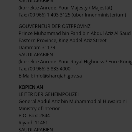
SAUDI-ARABIEN
(korrekte Anrede: Your Majesty / Majestät)
Fax: (00 966) 1 403 3125 (über Innenministerium)
GOUVERNEUR DER OSTPROVINZ
Prince Muhammad bin Fahd bin Abdul Aziz Al Saud
Eastern Province, King Abdel-Aziz Street
Dammam 31179
SAUDI-ARABIEN
(korrekte Anrede: Your Royal Highness / Eure König
Fax: (00 966) 3 833 4000
E-Mail:
info@sharqiah.gov.sa
KOPIEN AN
LEITER DER GEHEIMPOLIZEI
General Abdul Aziz bin Muhammad al-Huwairaini
Ministry of Interior
P.O. Box: 2844
Riyadh 11461
SAUDI-ARABIEN