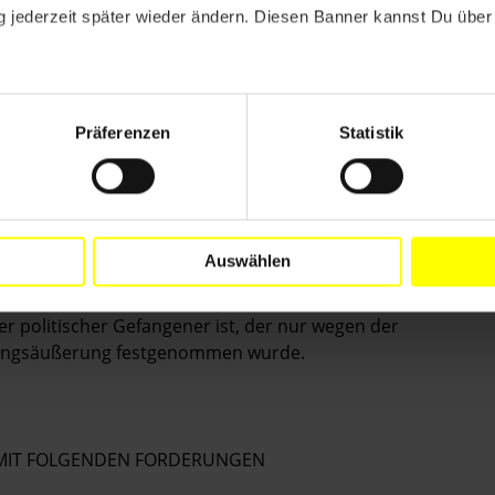
 jederzeit später wieder ändern. Diesen Banner kannst Du über 
verteidiger seine Familie nur ein Mal am 10. Oktober
ieren. Besuche von seiner Familie sowie
er vermutet man, dass er ohne Kontakt zur Außenwelt
ere Misshandlungen drohen.
Präferenzen
Statistik
in Verbindung mit Potesten in der Ostprovinz
 Berichten zufolge nach der Unterzeichnung einer
 wieder an Protesten beteiligen werde, frei.
f das Vorgehen gegen Angehörige der schiitischen
Auswählen
und insbesondere die Diskriminierung von Gläubigen
der Gerichtsverfahren angeprangert. Amnesty
er politischer Gefangener ist, der nur wegen der
inungsäußerung festgenommen wurde.
E MIT FOLGENDEN FORDERUNGEN