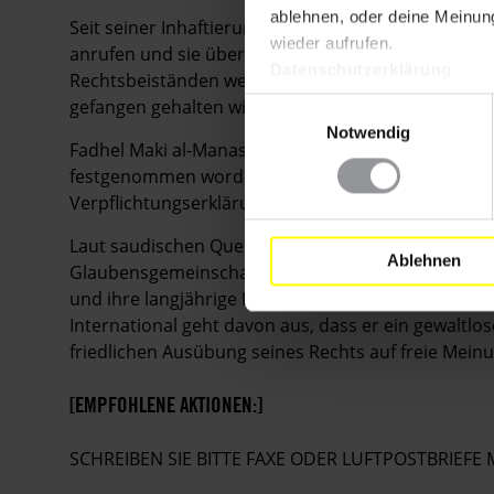
ablehnen, oder deine Meinung
Seit seiner Inhaftierung durfte der Menschenrechts
wieder aufrufen.
anrufen und sie über seinen Aufenthaltsort inform
Datenschutzerklärung
Rechtsbeiständen werden ihm nicht gestattet. Dah
gefangen gehalten wird und ihm Folter sowie and
Einwilligungsauswahl
Notwendig
Fadhel Maki al-Manasif war bereits am 1. Mai 2011 
festgenommen worden. Am 22. August ließ man ihn
Verpflichtungserklärung darüber, dass er sich nicht
Laut saudischen Quellen hat Fadhel Maki al-Manasi
Ablehnen
Glaubensgemeinschaft in Saudi-Arabien kritisiert 
und ihre langjährige Inhaftierung ohne Anklage o
International geht davon aus, dass er ein gewaltlos
friedlichen Ausübung seines Rechts auf freie Me
[EMPFOHLENE AKTIONEN:]
SCHREIBEN SIE BITTE FAXE ODER LUFTPOSTBRIEF