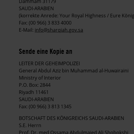
Dammam 31179
SAUDI-ARABIEN
(korrekte Anrede: Your Royal Highness / Eure König
Fax: (00 966) 3 833 4000
E-Mail:
info@sharqiah.gov.sa
Sende eine Kopie an
LEITER DER GEHEIMPOLIZEI
General Abdul Aziz bin Muhammad al-Huwairaini
Ministry of Interior
P.O. Box: 2844
Riyadh 11461
SAUDI-ARABIEN
Fax: (00 966) 3 813 1345
BOTSCHAFT DES KÖNIGREICHS SAUDI-ARABIEN
S.E. Herrn
Prof. Dr. med Ossama Abdulmajed Ali Shobokshi