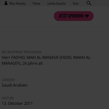
Benutzermenü
Presse
Mein Amnesty
Presse
Leichte Sprache
Shop
JETZT SPENDEN!
BETROFFENE PERSONEN
Herr FADHEL MAKI AL-MANASIF (FADEL MAKKI AL-
MANASEF), 26 Jahre alt
LÄNDER
Saudi-Arabien
DATUM
13. Oktober 2011