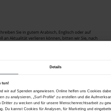
Schreiben Sie in gutem Arabisch, Englisch oder auf
 an Aktualität verlieren können, bitten wir Sie, nach
schicken.
Details
em Kontrollpunkt der Polizei zwischen den Dörfern al-
n. Man brachte ihn zuerst zur Polizei in Safwa und
 tun!
 wo er in Isolationshaft und ohne Kontakt zur Außenwelt
schließlich in die Haftanstalt des Geheimdienstes in
nd wir auf Spenden angewiesen. Online helfen uns Cookies dabe
egt. Die genauen Gründe für seine Festnahme sind
en zu analysieren, „Surf-Profile“ zu erstellen und die Aufmerksa
 Festnahme auf dem Engagement von Fadhel Maki al-
n Dritter zu wecken und für unsere Menschenrechtsarbeit zu ge
. Du kannst Cookies für Analysen, für Marketing und eingebettet