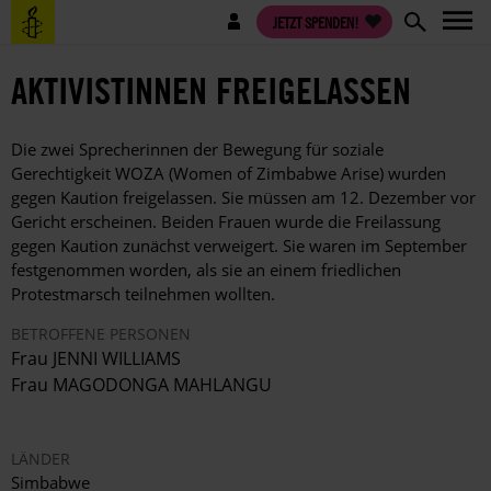
Direkt
Benutzermenü
JETZT SPENDEN!
zum
Inhalt
AKTIVISTINNEN FREIGELASSEN
Die zwei Sprecherinnen der Bewegung für soziale
Gerechtigkeit WOZA (Women of Zimbabwe Arise) wurden
gegen Kaution freigelassen. Sie müssen am 12. Dezember vor
Gericht erscheinen. Beiden Frauen wurde die Freilassung
gegen Kaution zunächst verweigert. Sie waren im September
festgenommen worden, als sie an einem friedlichen
Protestmarsch teilnehmen wollten.
BETROFFENE PERSONEN
Frau JENNI WILLIAMS
Frau MAGODONGA MAHLANGU
LÄNDER
Simbabwe