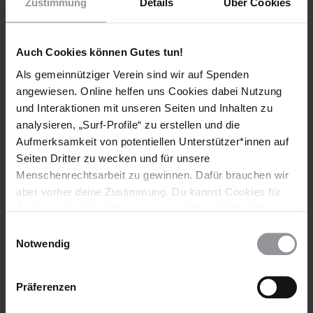
Zustimmung
Details
Über Cookies
erforderlich. Vielen Dank allen, die Appelle geschrieben und
sich für Jenni Williams und Magodonga Mahlangu eingesetzt
haben. Amnesty International wird das Gerichtsverfahren
Auch Cookies können Gutes tun!
weiterhin verfolgen.
Als gemeinnütziger Verein sind wir auf Spenden
HISTORIE DIESER URGENT ACTION
angewiesen. Online helfen uns Cookies dabei Nutzung
und Interaktionen mit unseren Seiten und Inhalten zu
Aktivistinnen freigelassen
analysieren, „Surf-Profile“ zu erstellen und die
Kaution verweigert
Aufmerksamkeit von potentiellen Unterstützer*innen auf
Seiten Dritter zu wecken und für unsere
Frauen inhaftiert
Menschenrechtsarbeit zu gewinnen. Dafür brauchen wir
aber vorher deine Zustimmung. Du kannst Cookies für
Weitere Informationen
Analysen, für Marketing und eingebettete Drittinhalte
auch ablehnen, oder deine Meinung jederzeit später
Einwilligungsauswahl
wieder ändern. Diesen Banner kannst Du über den Link
Notwendig
im Footer schnell wieder aufrufen.
Länder
Datenschutzerklärung
Präferenzen
Simbabwe