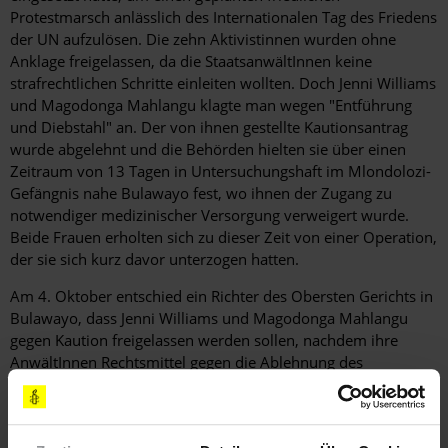
Protestmarsch anlässlich des Internationalen Tag des Friedens
der UN aufzulösen. Die zehn Aktivistinnen wurden ohne
Anklage freigelassen, da die StaatsanwältInnen keine
strafrechtlichen Schritte einleiten wollten. Doch Jenni Williams
und Magodonga Mahlangu klagte man wegen "Entführung
und Diebstahl" an. Der von ihnen gestellte Kautionsantrag
wurde abgelehnt und die Behörden hielten sie über einen
Zeitraum von 13 Tagen in Untersuchungshaft im Mlondolozi-
Gefängnis nahe Bulawayo fest, wo ihnen der Zugang zu
notwendiger medizinischer Versorgung verweigert wurde.
Beide Frauen erholten sich zu dieser Zeit von einer Operation,
der sie sich kurz davor unterzogen hatten.
Am 4. Oktober entschied ein Richter des Obersten Gerichts in
Bulawayo, dass Jenni Williams und Magodonga Mahlangu
gegen Kaution freigelassen werden sollen, nachdem ihre
AnwältInnen Rechtsmittel gegen die Ablehnung des
Kautionsantrags eingelegt hatten. Das Gerichtsverfahren
wurde auf den 12. Dezember festgesetzt.
Weitere Aktionen des Eilaktionsnetzes sind derzeit nicht