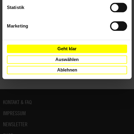
Statistik
Themen
Frauen
Menschenrechtsverteidiger*innen
Marketing
Geht klar
Teile diesen Beitrag
Auswählen
Ablehnen
Fußbereich
KONTAKT & FAQ
IMPRESSUM
NEWSLETTER