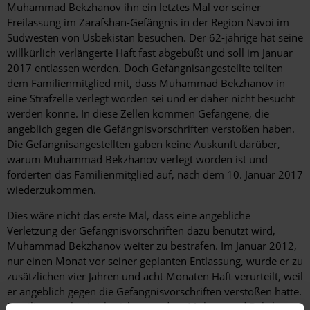
Muhammad Bekzhanov ihn ein letztes Mal vor seiner
Freilassung im Zarafshan-Gefängnis in der Region Navoi im
Südwesten von Usbekistan besuchen. Der 62-jährige hat seine
willkürlich verlängerte Haft fast abgebüßt und soll im Januar
2017 entlassen werden. Doch Gefängnisangestellte teilten
dem Familienmitglied mit, dass Muhammad Bekzhanov in
eine Strafzelle verlegt worden sei und er daher nicht besucht
werden könne. In diese Zellen kommen Gefangene, die
angeblich gegen die Gefängnisvorschriften verstoßen haben.
Die Gefängnisangestellten gaben keine Auskunft darüber,
warum Muhammad Bekzhanov verlegt worden ist und
forderten das Familienmitglied auf, nach dem 10. Januar 2017
wiederzukommen.
Dies wäre nicht das erste Mal, dass eine angebliche
Verletzung der Gefängnisvorschriften dazu benutzt wird,
Muhammad Bekzhanov weiter zu bestrafen. Im Januar 2012,
nur einen Monat vor seiner geplanten Entlassung, wurde er zu
zusätzlichen vier Jahren und acht Monaten Haft verurteilt, weil
er angeblich gegen die Gefängnisvorschriften verstoßen hatte.
Familienangehörige berichteten, dass Muhammad Bekzhanov