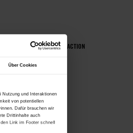
HISTORIE DIESER URGENT ACTION
Mit Familie vereint
Über Cookies
Flüchtling weiter in Gefahr
Flüchtling weiter inhaftiert
Flüchtling in Gefahr
i Nutzung und Interaktionen
mkeit von potentiellen
winnen. Dafür brauchen wir
e Drittinhalte auch
den Link im Footer schnell