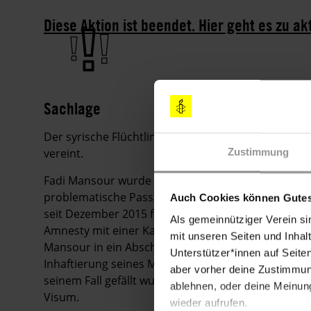
Diese Aktion ist beendet. Hier geht es zu ak
Sachlage
Der syrische Flüchtling Fadi Mansour wurde am 11. 
vereint.
Zustimmung
Fadi Mansour wurde über ein Jahr lang willkürlic
problematische Passagiere" im Flughafen Istanbul-A
Auch Cookies können Gutes
seit Dezember 2015 für seine Freilassung ein. Am 
Als gemeinnütziger Verein si
Amnesty mit einer Kampagne reagierte, die den Fal
mit unseren Seiten und Inhalt
Mansour in ein Abschiebelager in Adana im Südost
Unterstützer*innen auf Seite
Inhaftierung seines Mandanten vor das Verwaltung
aber vorher deine Zustimmung
seinem Fall gefällt wurde, erhielt Fadi Mansour in 
ablehnen, oder deine Meinung
Visum.
wieder aufrufen.