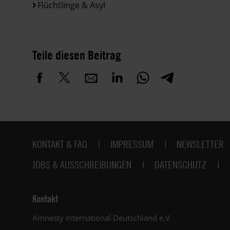
Flüchtlinge & Asyl
Teile diesen Beitrag
Fußbereich
KONTAKT & FAQ
IMPRESSUM
NEWSLETTER
JOBS & AUSSCHREIBUNGEN
DATENSCHUTZ
Kontakt
Amnesty International Deutschland e.V.