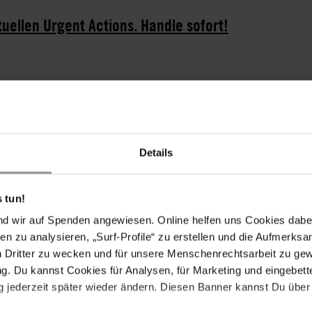
tuellen Urgent Actions. Handle sofort!
Juni mit seiner Familie im australischen Melbourne
Details
h und unter unmenschlichen Bedingungen im "Raum für
tatürk festgehalten. Amnesty International setzt sich
 tun!
15. März 2016 jährte sich sein Gewahrsam, worauf
nd wir auf Spenden angewiesen. Online helfen uns Cookies dabe
l in die Medien brachte. Am 23. März verlegte man Fadi
en zu analysieren, „Surf-Profile“ zu erstellen und die Aufmerksa
en der Türkei. Sein Rechtsbeistand zog wegen der
n Dritter zu wecken und für unsere Menschenrechtsarbeit zu ge
sgericht in Adana. Noch bevor eine Entscheidung in
. Du kannst Cookies für Analysen, für Marketing und eingebettet
der Woche vom 6. Juni ein weltweit gültiges humanitäres
 jederzeit später wieder ändern. Diesen Banner kannst Du über 