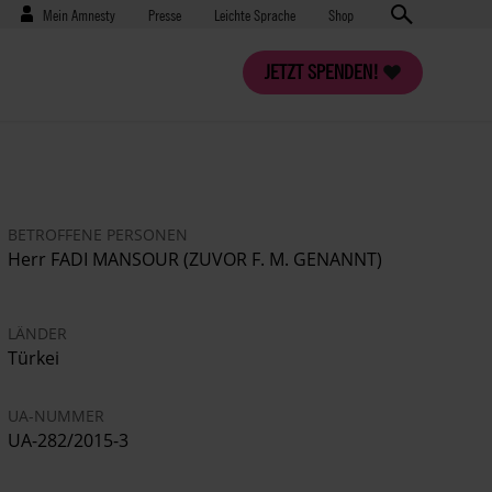
Benutzermenü
Presse
Mein Amnesty
Presse
Leichte Sprache
Shop
JETZT SPENDEN!
BETROFFENE PERSONEN
Herr FADI MANSOUR (ZUVOR F. M. GENANNT)
LÄNDER
Türkei
UA-NUMMER
UA-282/2015-3