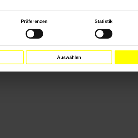
ch mit Fadi Mansour. Er drückte seine Freude über
en türkischen Behörden für seine Freilassung eingesetzt
Präferenzen
Statistik
icht erforderlich. Vielen Dank allen, die Appelle
Auswählen