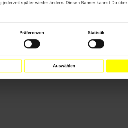
 jederzeit später wieder ändern. Diesen Banner kannst Du über 
zbuchs) für schuldig. Zudem sprach es ihn schuldig,
geübt zu haben (Paragraf 243), weil er die Interviews
en Fernsehsender Al Magharibia ausgestrahlt worden
 auch mehrere Geldstrafen. Er legte Rechtsmittel
Präferenzen
Statistik
ochen im Gefängnis von El Bayadh.
beobachten.
icht erforderlich. Vielen Dank allen, die Appelle
Auswählen