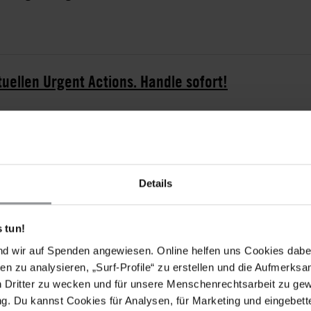
tuellen Urgent Actions. Handle sofort!
Details
t El Baydah die Strafe des algerischen Journalisten
ericht der Stadt El Bayadh im Westen Algeriens
 tun!
d dafür waren Interviews, die er mit Bewohner_innen
nd wir auf Spenden angewiesen. Online helfen uns Cookies dabe
ass hochrangige Beamt_innen aus dem Justizwesen und
en zu analysieren, „Surf-Profile“ zu erstellen und die Aufmerksa
gelder angenommen und Unschuldige aufgrund
n Dritter zu wecken und für unsere Menschenrechtsarbeit zu ge
ht sprach den Journalisten wegen der "Beihilfe zur
. Du kannst Cookies für Analysen, für Marketing und eingebettet
skräfte und einer öffentlichen Einrichtung"