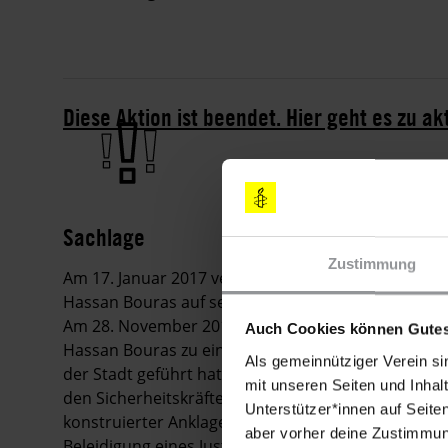
Diese Aktion ist beendet. Hier geht es zu ak
Sachlage
Zustimmung
Am 17. Januar 2017 verringerte das Berufungsgerich
Hassan Bouras auf sechs Monate mit Bewährung.
Am 28. November 2016 hatte das erstinstanzliche G
Auch Cookies können Gutes
Hassan Bouras zu einem Jahr Haft verurteilt. Grun
Als gemeinnütziger Verein si
der Stadt geführt hatte. Diese geben darin an, d
mit unseren Seiten und Inhalt
den Sicherheitskräften in der Stadt Bestechungs
Unterstützer*innen auf Seite
konstruierter Anklagen inhaftiert hätten. Das Geric
aber vorher deine Zustimmung
Beleidigung eines Justizbeamten, mehrerer Ordnung