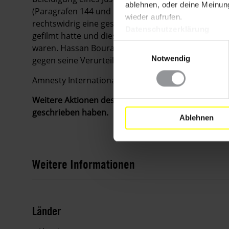
ablehnen, oder deine Meinung
(Paragrafen 144 und 146 des algerischen Strafgeset
wieder aufrufen.
rechtswidrig eine gesetzlich geregelte Tätigkeit aus
Datenschutzerklärung
gefilmt hatte und diese von dem beliebten privat
Einwilligungsauswahl
waren. Hassan Bouras erhielt neben der Haftstrafe
Notwendig
gegen seine Verurteilung ein. Er war etwa sechs W
Amnesty International wird den Fall weiter genau 
Weitere Aktionen des Eilaktionsnetzes sind derzeit n
geschrieben haben.
Ablehnen
Weitere Informationen
Länder