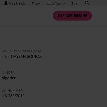
Benutzermenü
Presse
Mein Amnesty
Presse
Leichte Sprache
Shop
JETZT SPENDEN!
BETROFFENE PERSONEN
Herr HASSAN BOURAS
LÄNDER
Algerien
UA-NUMMER
UA-280/2016-1