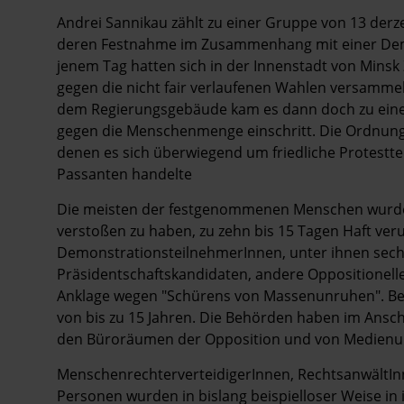
Hintergrund
Andrei Sannikau zählt zu einer Gruppe von 13 derze
deren Festnahme im Zusammenhang mit einer Demo
jenem Tag hatten sich in der Innenstadt von Min
gegen die nicht fair verlaufenen Wahlen versammelt
dem Regierungsgebäude kam es dann doch zu einem 
gegen die Menschenmenge einschritt. Die Ordnung
denen es sich überwiegend um friedliche Protestt
Passanten handelte
Die meisten der festgenommenen Menschen wurden
verstoßen zu haben, zu zehn bis 15 Tagen Haft ver
DemonstrationsteilnehmerInnen, unter ihnen sech
Präsidentschaftskandidaten, andere Oppositionell
Anklage wegen "Schürens von Massenunruhen". Bei 
von bis zu 15 Jahren. Die Behörden haben im Ansch
den Büroräumen der Opposition und von Medienu
MenschenrechterverteidigerInnen, RechtsanwältInne
Personen wurden in bislang beispielloser Weise in 