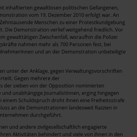
it inhaftierten gewaltlosen politischen Gefangenen,
nstration vom 19. Dezember 2010 erfolgt war. An
sk Zehntausende Menschen zu einer Protestkundgebung
. Die Demonstration verlief weitgehend friedlich. Vor
gewalttätigen Zwischenfall, woraufhin die Polizei
skräfte nahmen mehr als 700 Personen fest, bei
eilnehmerInnen und an der Demonstration unbeteiligte
 unter der Anklage, gegen Verwaltungsvorschriften
urteilt. Gegen mehrere der
s der sieben von der Opposition nominierten
e und unabhängige JournalistInnen, erging hingegen
einem Schuldspruch droht ihnen eine Freiheitsstrafe
luss an die Demonstrationen landesweit Razzien in
nternehmen durchgeführt.
n und andere zivilgesellschaftlich engagierte
ihren Aktivitäten behindert und viele von ihnen in den