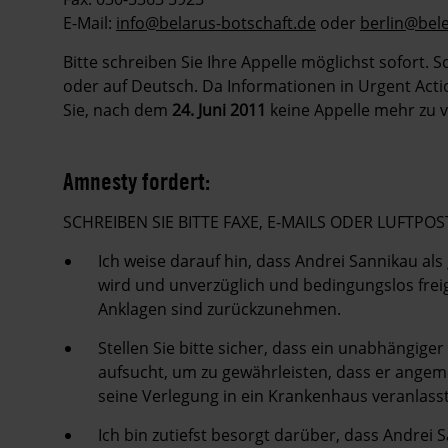
E-Mail:
info@belarus-botschaft.de
oder
berlin@bel
Bitte schreiben Sie Ihre Appelle möglichst sofort. 
oder auf Deutsch. Da Informationen in Urgent Action
Sie, nach dem
24. Juni 2011
keine Appelle mehr zu v
Amnesty fordert:
SCHREIBEN SIE BITTE FAXE, E-MAILS ODER LUFT
Ich weise darauf hin, dass Andrei Sannikau als
wird und unverzüglich und bedingungslos fre
Anklagen sind zurückzunehmen.
Stellen Sie bitte sicher, dass ein unabhängig
aufsucht, um zu gewährleisten, dass er angeme
seine Verlegung in ein Krankenhaus veranlass
Ich bin zutiefst besorgt darüber, dass Andrei 