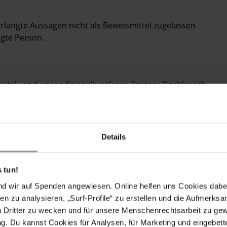
erlangte Aussagen nicht als Beweismittel zugelassen
agte Person.
iately and unconditionally release Zmitser Dashkevich,
nine prisoners of conscience who remain in detention
iven overleaf;
isit all detainees to ensure they are receiving adequate
Details
International Covenant on Civil and Political Rights
 tun!
e and other ill-treatment and to ensure that all such
fectively investigated and that those reasonably
nd wir auf Spenden angewiesen. Online helfen uns Cookies dabe
ther ill-treatment are brought to justice in accordance
en zu analysieren, „Surf-Profile“ zu erstellen und die Aufmerksa
n Dritter zu wecken und für unsere Menschenrechtsarbeit zu ge
. Du kannst Cookies für Analysen, für Marketing und eingebettet