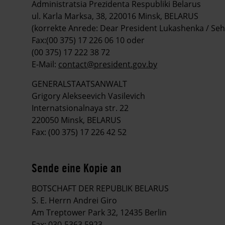
Administratsia Prezidenta Respubliki Belarus
ul. Karla Marksa, 38, 220016 Minsk, BELARUS
(korrekte Anrede: Dear President Lukashenka / Seh
Fax:(00 375) 17 226 06 10 oder
(00 375) 17 222 38 72
E-Mail:
contact@president.gov.by
GENERALSTAATSANWALT
Grigory Alekseevich Vasilevich
Internatsionalnaya str. 22
220050 Minsk, BELARUS
Fax: (00 375) 17 226 42 52
Sende eine Kopie an
BOTSCHAFT DER REPUBLIK BELARUS
S. E. Herrn Andrei Giro
Am Treptower Park 32, 12435 Berlin
Fax: 030-5363 5923