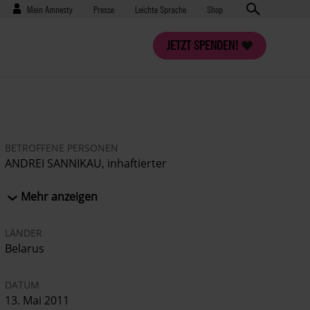
Benutzermenü
Presse
Mein Amnesty
Presse
Leichte Sprache
Shop
JETZT SPENDEN!
BETROFFENE PERSONEN
ANDREI SANNIKAU, inhaftierter
Präsidentschaftskandidat
Mehr anzeigen
LÄNDER
Belarus
DATUM
13. Mai 2011