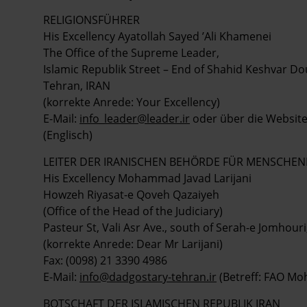
RELIGIONSFÜHRER
His Excellency Ayatollah Sayed ’Ali Khamenei
The Office of the Supreme Leader,
Islamic Republik Street – End of Shahid Keshvar Do
Tehran, IRAN
(korrekte Anrede: Your Excellency)
E-Mail:
info_leader@leader.ir
oder über die Websit
(Englisch)
LEITER DER IRANISCHEN BEHÖRDE FÜR MENSCHE
His Excellency Mohammad Javad Larijani
Howzeh Riyasat-e Qoveh Qazaiyeh
(Office of the Head of the Judiciary)
Pasteur St, Vali Asr Ave., south of Serah-e Jomhou
(korrekte Anrede: Dear Mr Larijani)
Fax: (0098) 21 3390 4986
E-Mail:
info@dadgostary-tehran.ir
(Betreff: FAO Mo
BOTSCHAFT DER ISLAMISCHEN REPUBLIK IRAN