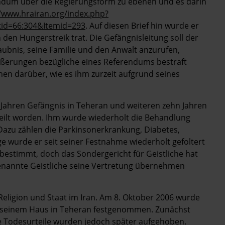
ndum über die Regierungsform zu ebenen und es darin
//www.hrairan.org/index.php?
tid=66:304&Itemid=293
. Auf diesen Brief hin wurde er
 den Hungerstreik trat. Die Gefängnisleitung soll der
laubnis, seine Familie und den Anwalt anzurufen,
Äußerungen bezügliche eines Referendums bestraft
nen darüber, wie es ihm zurzeit aufgrund seines
f Jahren Gefängnis in Teheran und weiteren zehn Jahren
teilt worden. Ihm wurde wiederholt die Behandlung
Dazu zählen die Parkinsonerkrankung, Diabetes,
 wurde er seit seiner Festnahme wiederholt gefoltert
 bestimmt, doch das Sondergericht für Geistliche hat
benannte Geistliche seine Vertretung übernehmen
Religion und Staat im Iran. Am 8. Oktober 2006 wurde
n seinem Haus in Teheran festgenommen. Zunächst
e Todesurteile wurden jedoch später aufgehoben.