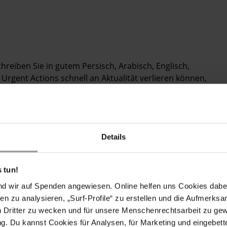
chreiben Sie in gutem Persisch, Arabisch, Englisch,
Urgent Actions schnell an Aktualität verlieren können,
 mehr zu verschicken.
SSIBLE, IN PERSIAN, ARABIC, ENGLISH, FRENCH OR
Details
n into allegations that Ayatollah Boroujerdi has been
ts methods and findings made public;
 tun!
solitary confinement, in line with the recommendations
etention;
nd wir auf Spenden angewiesen. Online helfen uns Cookies dabe
en zu analysieren, „Surf-Profile“ zu erstellen und die Aufmerksa
d or otherwise ill-treated in detention;
n Dritter zu wecken und für unsere Menschenrechtsarbeit zu ge
. Du kannst Cookies für Analysen, für Marketing und eingebettet
ed Hossein Kazemeyni Boroujerdi to receive adequate