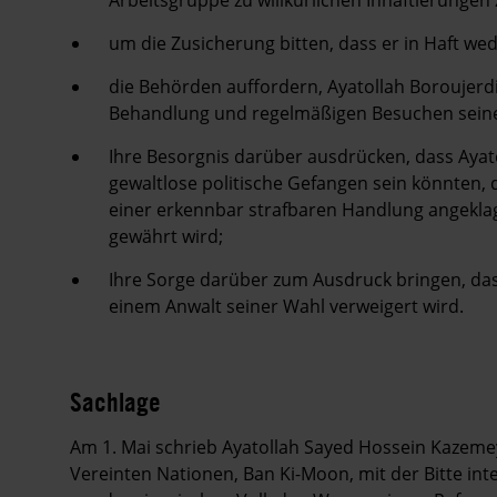
Arbeitsgruppe zu willkürlichen Inhaftierungen
um die Zusicherung bitten, dass er in Haft we
die Behörden auffordern, Ayatollah Boroujer
Behandlung und regelmäßigen Besuchen seine
Ihre Besorgnis darüber ausdrücken, dass Ayat
gewaltlose politische Gefangen sein könnten, di
einer erkennbar strafbaren Handlung angeklag
gewährt wird;
Ihre Sorge darüber zum Ausdruck bringen, das
einem Anwalt seiner Wahl verweigert wird.
Sachlage
Am 1. Mai schrieb Ayatollah Sayed Hossein Kazemey
Vereinten Nationen, Ban Ki-Moon, mit der Bitte int