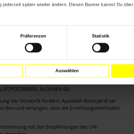
 jederzeit später wieder ändern. Diesen Banner kannst Du über 
visits;
ein Kazemeyni Boroujerdi and his detained followers
e immediately released if not promptly charged with a
ial;
Präferenzen
Statistik
ein Kazemeyni Boroujerdi has been denied the right to
ation of his choice.
Auswählen
 LUFTPOSTBRIEFE, IN DENEN SIE
ng der Vorwürfe fordern, Ayatollah Boroujerdi sei
 worden und verlangen, dass die Ermittlungsmethoden
reinstimmung mit den Empfehlungen der UN-