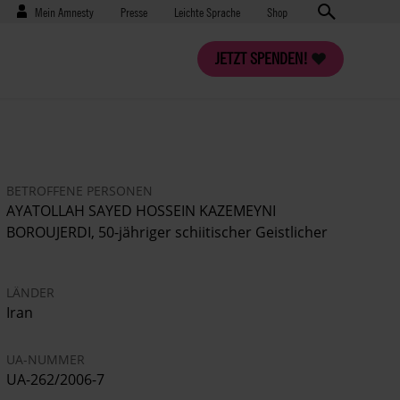
Benutzermenü
Presse
Mein Amnesty
Presse
Leichte Sprache
Shop
JETZT SPENDEN!
BETROFFENE PERSONEN
AYATOLLAH SAYED HOSSEIN KAZEMEYNI
BOROUJERDI, 50-jähriger schiitischer Geistlicher
LÄNDER
Iran
UA-NUMMER
UA-262/2006-7