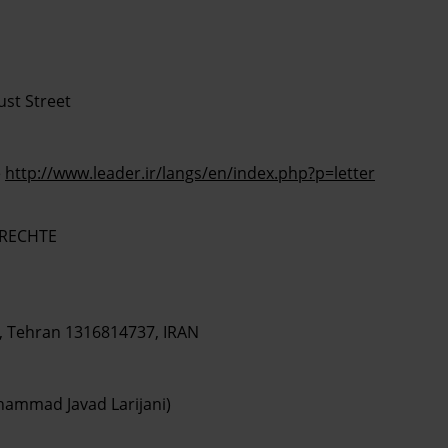
ust Street
e
http://www.leader.ir/langs/en/index.php?p=letter
NRECHTE
ri, Tehran 1316814737, IRAN
hammad Javad Larijani)