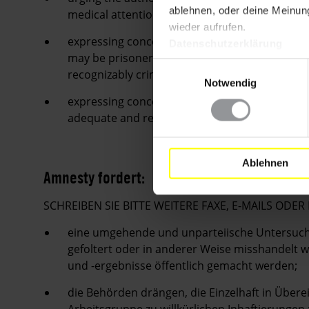
ablehnen, oder deine Meinung
medical attention and regular access to family 
wieder aufrufen.
expressing concern that Ayatollah Sayed Hoss
Datenschutzerklärung
may be prisoners of conscience, who should b
Einwilligungsauswahl
recognizably criminal offence and given a fair tr
Notwendig
expressing concern that Ayatollah Sayed Hoss
adequate and regular access to legal represent
Ablehnen
Amnesty fordert:
SCHREIBEN SIE BITTE WEITERE FAXE, E-MAILS ODER
eine umgehende und unparteiische Untersuchu
gefoltert oder in anderer Weise misshandelt
und -ergebnisse öffentlich gemacht werden;
die Behörden drängen, die Einzelhaft in Übe