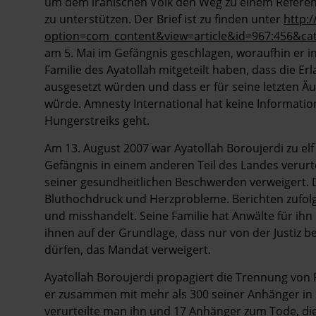
um dem iranischen Volk den Weg zu einem Refere
zu unterstützen. Der Brief ist zu finden unter
http:
option=com_content&view=article&id=967:456&ca
am 5. Mai im Gefängnis geschlagen, woraufhin er in
Familie des Ayatollah mitgeteilt haben, dass die Er
ausgesetzt würden und dass er für seine letzten 
würde. Amnesty International hat keine Informatio
Hungerstreiks geht.
Am 13. August 2007 war Ayatollah Boroujerdi zu el
Gefängnis in einem anderen Teil des Landes verur
seiner gesundheitlichen Beschwerden verweigert. 
Bluthochdruck und Herzprobleme. Berichten zufolge
und misshandelt. Seine Familie hat Anwälte für ihn
ihnen auf der Grundlage, dass nur von der Justiz 
dürfen, das Mandat verweigert.
Ayatollah Boroujerdi propagiert die Trennung von 
er zusammen mit mehr als 300 seiner Anhänger i
verurteilte man ihn und 17 Anhänger zum Tode, di