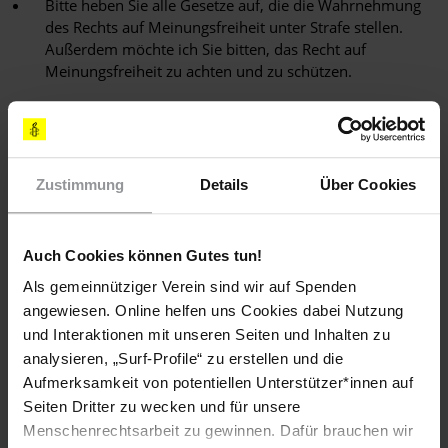
Bitte heben Sie alle Gesetze auf, die die Wahrnehmung
des Rechts auf Meinungsfreiheit unter Strafe stellen.
Außerdem möchte ich Sie bitten, das Recht auf
Meinungsfreiheit zu achten und zu schützen.
PLEASE WRITE IMMEDIATELY
Urging the authorities to release Zainab Al-Khawaja
immediately and unconditionally, as she is a prisoner of
Zustimmung
Details
Über Cookies
conscience held solely for peacefully exercising her
rights to freedom of expression.
Auch Cookies können Gutes tun!
Urging them to ensure that she receives any medical
attention she may require.
Als gemeinnütziger Verein sind wir auf Spenden
angewiesen. Online helfen uns Cookies dabei Nutzung
Urging them to repeal all legislation that criminalizes the
und Interaktionen mit unseren Seiten und Inhalten zu
rights to freedom of expression and respect and protect
analysieren, „Surf-Profile“ zu erstellen und die
the rights to freedom of expression.
Aufmerksamkeit von potentiellen Unterstützer*innen auf
Seiten Dritter zu wecken und für unsere
Menschenrechtsarbeit zu gewinnen. Dafür brauchen wir