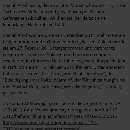
Hintergrund
Zainab Al-Khawaja, die im achten Monat schwanger ist, ist die
Tochter des Aktivisten und gewaltlosen politischen
Gefangenen Abdulhadi Al-Khawaja, der derzeit eine
lebenslange Haftstrafe verbüßt.
Zainab Al-Khawaja wurde seit Dezember 2011 mehrere Male
festgenommen und später wieder freigelassen. Zuletzt wurde
sie am 27. Februar 2013 festgenommen und verbrachte
wegen verschiedener Anklagen und mehreren daraus
resultierenden kürzeren Haftstrafen insgesamt knapp ein Jahr
in Haft, bis sie am 16. Februar 2014 freikam. Unter anderem
hatte man sie der "Zerstörung von Staatseigentum", der
"Beleidigung einer Polizeibeamtin", der "Unruhestiftung" und
der "Anstachelung zum Hass gegen die Regierung" schuldig
gesprochen.
Zu Zainab Al-Khawaja gab es bereits die Urgent Actions UA-
117/2012 (
http://www.amnesty.de/urgent-action/ua-117-
2012/haftanordnung-nach-festnahme
) und UA-232/2012
(
http://www.amnesty.de/urgent-action/ua-232-
2012/aktivistin-erneut-festgenommen
).