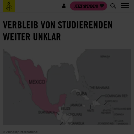
Direkt
Benutzermenü
JETZT SPENDEN!
zum
Inhalt
VERBLEIB VON STUDIERENDEN
WEITER UNKLAR
© Amnesty International