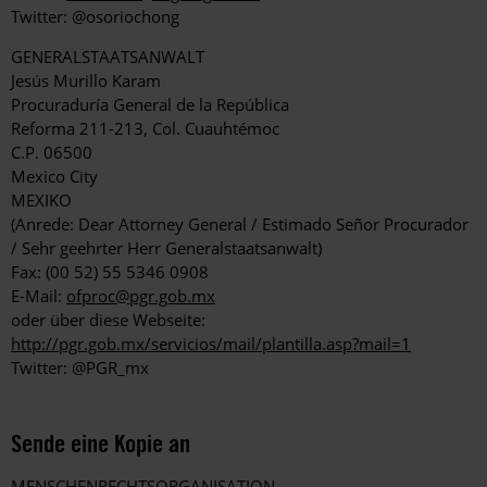
Twitter: @osoriochong
GENERALSTAATSANWALT
Jesús Murillo Karam
Procuraduría General de la República
Reforma 211-213, Col. Cuauhtémoc
C.P. 06500
Mexico City
MEXIKO
(Anrede: Dear Attorney General / Estimado Señor Procurador
/ Sehr geehrter Herr Generalstaatsanwalt)
Fax: (00 52) 55 5346 0908
E-Mail:
ofproc@pgr.gob.mx
oder über diese Webseite:
http://pgr.gob.mx/servicios/mail/plantilla.asp?mail=1
Twitter: @PGR_mx
Sende eine Kopie an
MENSCHENRECHTSORGANISATION