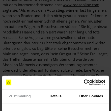
mit dem Internetnachrichtendienst
www.roozonline.com
sagte sie: "Als er aus dem Auto stieg, wäre er fast hingefallen,
wenn sein Bruder und ich ihn nicht gestützt hätten. Er konnte
noch nicht einmal einen Schritt alleine gehen. Wir mussten
ihn auf dem Weg zum Besuchsraum stützen." Sie fügte hinzu:
"Abdollahs Haare und sein Bart waren sehr lang und total
zerzaust. Seine Augen waren geschwollen und er hatte
Blutergüsse darunter." Er hat stark abgenommen und wirkte
orientierungslos; so begrüßte er seine Besucher mehrere
Male und sagte ihnen, dass "sein Ort gut ist." Seine Frau sagte,
das Treffen dauerte nur zehn Minuten und wurde von
Abdollah Momenis zuständigem Vernehmungsbeamten
überwacht, der alles auf Tonband aufzeichnete. Eine Woche
nach seiner Festnahme durfte Abdollah Momeni seine Frau
einmal anrufen, als er tief verzweifelt war, aber seitdem
durfte er nicht mehr telefonieren, und seit dem letzten Besuch
durfte seine Frau nicht mehr zu ihm.
Zustimmung
Details
Über Cookies
Abdollah Momeni wurde bereits nach Demonstrationen im
Juni 2003 und im Juli 2007 inhaftiert (siehe UA 187/03 und