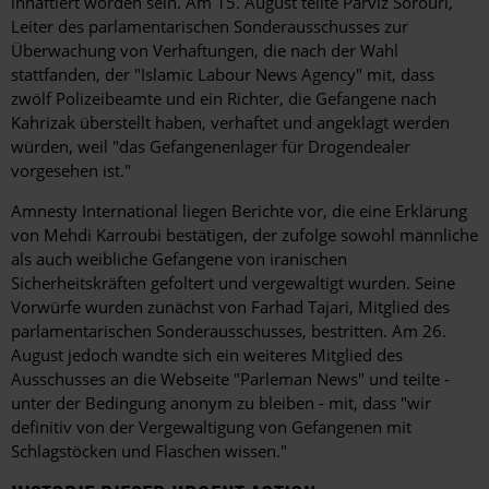
inhaftiert worden sein. Am 15. August teilte Parviz Sorouri,
Leiter des parlamentarischen Sonderausschusses zur
Überwachung von Verhaftungen, die nach der Wahl
stattfanden, der "Islamic Labour News Agency" mit, dass
zwölf Polizeibeamte und ein Richter, die Gefangene nach
Kahrizak überstellt haben, verhaftet und angeklagt werden
würden, weil "das Gefangenenlager für Drogendealer
vorgesehen ist."
Amnesty International liegen Berichte vor, die eine Erklärung
von Mehdi Karroubi bestätigen, der zufolge sowohl männliche
als auch weibliche Gefangene von iranischen
Sicherheitskräften gefoltert und vergewaltigt wurden. Seine
Vorwürfe wurden zunächst von Farhad Tajari, Mitglied des
parlamentarischen Sonderausschusses, bestritten. Am 26.
August jedoch wandte sich ein weiteres Mitglied des
Ausschusses an die Webseite "Parleman News" und teilte -
unter der Bedingung anonym zu bleiben - mit, dass "wir
definitiv von der Vergewaltigung von Gefangenen mit
Schlagstöcken und Flaschen wissen."