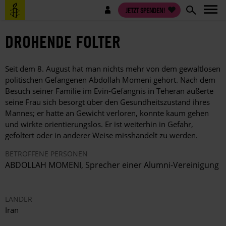
Direkt
Benutzermenü
JETZT SPENDEN!
zum
Inhalt
DROHENDE FOLTER
Seit dem 8. August hat man nichts mehr von dem gewaltlosen
politischen Gefangenen Abdollah Momeni gehört. Nach dem
Besuch seiner Familie im Evin-Gefängnis in Teheran äußerte
seine Frau sich besorgt über den Gesundheitszustand ihres
Mannes; er hatte an Gewicht verloren, konnte kaum gehen
und wirkte orientierungslos. Er ist weiterhin in Gefahr,
gefoltert oder in anderer Weise misshandelt zu werden.
BETROFFENE PERSONEN
ABDOLLAH MOMENI, Sprecher einer Alumni-Vereinigung
LÄNDER
Iran