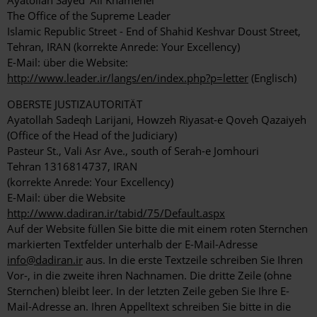
Ayatollah Sayed 'Ali Khamenei
The Office of the Supreme Leader
Islamic Republic Street - End of Shahid Keshvar Doust Street,
Tehran, IRAN (korrekte Anrede: Your Excellency)
E-Mail: über die Website:
http://www.leader.ir/langs/en/index.php?p=letter
(Englisch)
OBERSTE JUSTIZAUTORITÄT
Ayatollah Sadeqh Larijani, Howzeh Riyasat-e Qoveh Qazaiyeh
(Office of the Head of the Judiciary)
Pasteur St., Vali Asr Ave., south of Serah-e Jomhouri
Tehran 1316814737, IRAN
(korrekte Anrede: Your Excellency)
E-Mail: über die Website
http://www.dadiran.ir/tabid/75/Default.aspx
Auf der Website füllen Sie bitte die mit einem roten Sternchen
markierten Textfelder unterhalb der E-Mail-Adresse
info@dadiran.ir
aus. In die erste Textzeile schreiben Sie Ihren
Vor-, in die zweite ihren Nachnamen. Die dritte Zeile (ohne
Sternchen) bleibt leer. In der letzten Zeile geben Sie Ihre E-
Mail-Adresse an. Ihren Appelltext schreiben Sie bitte in die