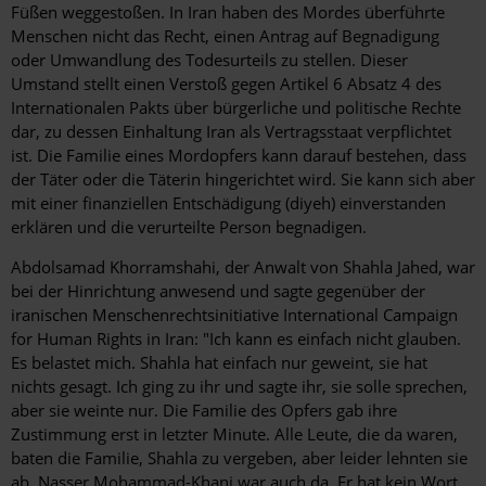
Füßen weggestoßen. In Iran haben des Mordes überführte
Menschen nicht das Recht, einen Antrag auf Begnadigung
oder Umwandlung des Todesurteils zu stellen. Dieser
Umstand stellt einen Verstoß gegen Artikel 6 Absatz 4 des
Internationalen Pakts über bürgerliche und politische Rechte
dar, zu dessen Einhaltung Iran als Vertragsstaat verpflichtet
ist. Die Familie eines Mordopfers kann darauf bestehen, dass
der Täter oder die Täterin hingerichtet wird. Sie kann sich aber
mit einer finanziellen Entschädigung (diyeh) einverstanden
erklären und die verurteilte Person begnadigen.
Abdolsamad Khorramshahi, der Anwalt von Shahla Jahed, war
bei der Hinrichtung anwesend und sagte gegenüber der
iranischen Menschenrechtsinitiative International Campaign
for Human Rights in Iran: "Ich kann es einfach nicht glauben.
Es belastet mich. Shahla hat einfach nur geweint, sie hat
nichts gesagt. Ich ging zu ihr und sagte ihr, sie solle sprechen,
aber sie weinte nur. Die Familie des Opfers gab ihre
Zustimmung erst in letzter Minute. Alle Leute, die da waren,
baten die Familie, Shahla zu vergeben, aber leider lehnten sie
ab. Nasser Mohammad-Khani war auch da. Er hat kein Wort