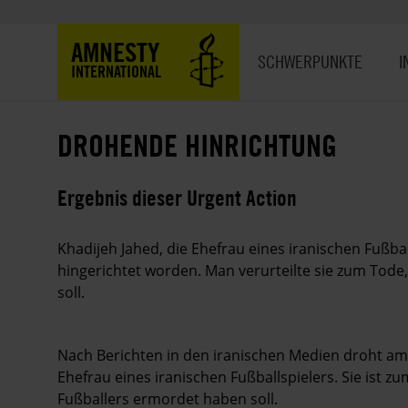
Direkt
zum
Hauptnavigation
AMNESTY
Inhalt
SCHWERPUNKTE
I
INTERNATIONAL
DROHENDE HINRICHTUNG
Ergebnis dieser Urgent Action
Khadijeh Jahed, die Ehefrau eines iranischen Fußba
hingerichtet worden. Man verurteilte sie zum Tode,
soll.
Nach Berichten in den iranischen Medien droht am
Ehefrau eines iranischen Fußballspielers. Sie ist zu
Fußballers ermordet haben soll.