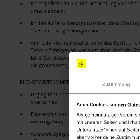
Ich appelliere an Sie, die Hinrichtung von Shah
umzuwandeln.
Ich bin äußerst besorgt darüber, dass Shahl
"Geständnis" gezwungen wurde.
Amnesty International erkennt das Recht und di
Tatverdächtigen an, verlangt aber, dass die St
faire Gerichtsverfahren halten. Amnesty Intern
die grausamste, unmenschlichste und erniedrig
PLEASE WRITE IMMEDIATELY
Zustimmung
Urging that Shahla Jahed’s execution be halte
overturned;
Auch Cookies können Gutes
Expressing concern that she may have been co
Als gemeinnütziger Verein si
interrogation;
mit unseren Seiten und Inhalt
Unterstützer*innen auf Seite
Acknowledging that governments have a respons
aber vorher deine Zustimmung