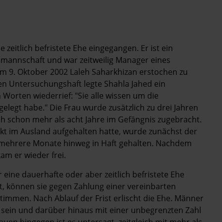
eitlich befristete Ehe eingegangen. Er ist ein
lmannschaft und war zeitweilig Manager eines
am 9. Oktober 2002 Laleh Saharkhizan erstochen zu
ten Untersuchungshaft legte Shahla Jahed ein
 Worten wiederrief: "Sie alle wissen um die
legt habe." Die Frau wurde zusätzlich zu drei Jahren
doch schon mehr als acht Jahre im Gefängnis zugebracht.
t im Ausland aufgehalten hatte, wurde zunächst der
 mehrere Monate hinweg in Haft gehalten. Nachdem
am er wieder frei.
ine dauerhafte oder aber zeitlich befristete Ehe
eit, können sie gegen Zahlung einer vereinbarten
immen. Nach Ablauf der Frist erlischt die Ehe. Männer
t sein und darüber hinaus mit einer unbegrenzten Zahl
rauen hingegen ist es untersagt, zeitgleich mit mehr als