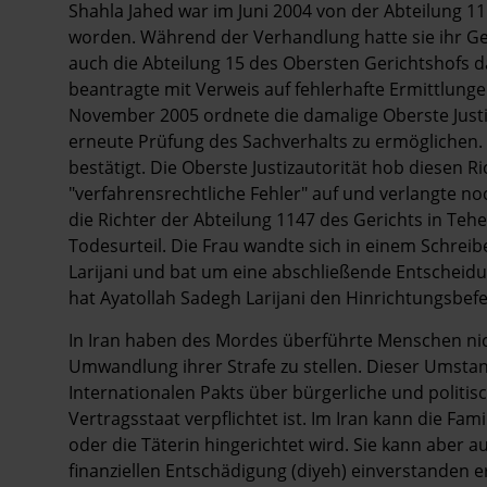
Shahla Jahed war im Juni 2004 von der Abteilung 1
worden. Während der Verhandlung hatte sie ihr Ge
auch die Abteilung 15 des Obersten Gerichtshofs d
beantragte mit Verweis auf fehlerhafte Ermittlung
November 2005 ordnete die damalige Oberste Justi
erneute Prüfung des Sachverhalts zu ermöglichen
bestätigt. Die Oberste Justizautorität hob diesen 
"verfahrensrechtliche Fehler" auf und verlangte n
die Richter der Abteilung 1147 des Gerichts in Te
Todesurteil. Die Frau wandte sich in einem Schre
Larijani und bat um eine abschließende Entscheidu
hat Ayatollah Sadegh Larijani den Hinrichtungsbefe
In Iran haben des Mordes überführte Menschen nic
Umwandlung ihrer Strafe zu stellen. Dieser Umstand
Internationalen Pakts über bürgerliche und politisc
Vertragsstaat verpflichtet ist. Im Iran kann die Fa
oder die Täterin hingerichtet wird. Sie kann aber 
finanziellen Entschädigung (diyeh) einverstanden e