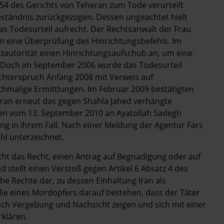
154 des Gerichts von Teheran zum Tode verurteilt
ständnis zurückgezogen. Dessen ungeachtet hielt
as Todesurteil aufrecht. Der Rechtsanwalt der Frau
en eine Überprüfung des Hinrichtungsbefehls. Im
zautorität einen Hinrichtungsaufschub an, um eine
. Doch im September 2006 wurde das Todesurteil
Richterspruch Anfang 2008 mit Verweis auf
ochmalige Ermittlungen. Im Februar 2009 bestätigten
heran erneut das gegen Shahla Jahed verhängte
iben vom 13. September 2010 an Ayatollah Sadegh
ng in ihrem Fall. Nach einer Meldung der Agentur Fars
hl unterzeichnet.
ht das Recht, einen Antrag auf Begnadigung oder auf
 stellt einen Verstoß gegen Artikel 6 Absatz 4 des
he Rechte dar, zu dessen Einhaltung Iran als
milie eines Mordopfers darauf bestehen, dass der Täter
auch Vergebung und Nachsicht zeigen und sich mit einer
rklären.