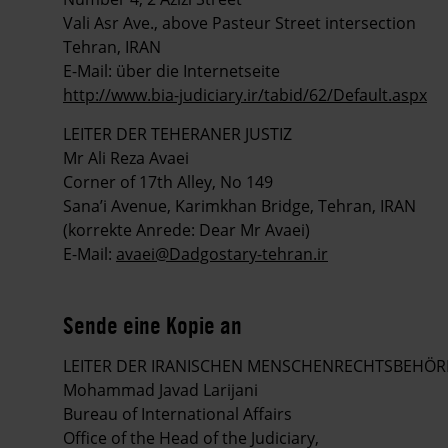
Vali Asr Ave., above Pasteur Street intersection
Tehran, IRAN
E-Mail: über die Internetseite
http://www.bia-judiciary.ir/tabid/62/Default.aspx
LEITER DER TEHERANER JUSTIZ
Mr Ali Reza Avaei
Corner of 17th Alley, No 149
Sana’i Avenue, Karimkhan Bridge, Tehran, IRAN
(korrekte Anrede: Dear Mr Avaei)
E-Mail:
avaei@Dadgostary-tehran.ir
Sende eine Kopie an
LEITER DER IRANISCHEN MENSCHENRECHTSBEHÖ
Mohammad Javad Larijani
Bureau of International Affairs
Office of the Head of the Judiciary,