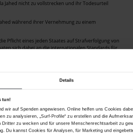
la Jahed nicht zu vollstrecken und ihr Todesurteil
a Jahed während ihrer Vernehmung zu einem
e Pflicht eines jeden Staates auf Strafverfolgung von
aaten sich dabei an die internationalen Standards für
ational lehnt die Todesstrafe bedingungslos ab, da sie
endste aller Strafen darstellt.
Details
d immediately and that her death sentence is
 tun!
erced into making a "confession" during her
nd wir auf Spenden angewiesen. Online helfen uns Cookies dabe
en zu analysieren, „Surf-Profile“ zu erstellen und die Aufmerksa
n Dritter zu wecken und für unsere Menschenrechtsarbeit zu ge
ibility to bring to justice those suspected of criminal
. Du kannst Cookies für Analysen, für Marketing und eingebettet