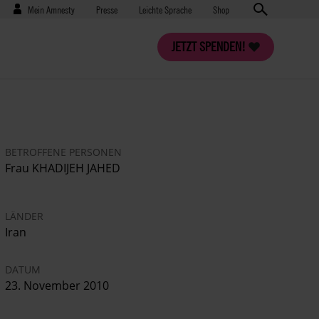
Benutzermenü
Presse
Mein Amnesty
Presse
Leichte Sprache
Shop
JETZT SPENDEN!
BETROFFENE PERSONEN
Frau KHADIJEH JAHED
LÄNDER
Iran
DATUM
23. November 2010