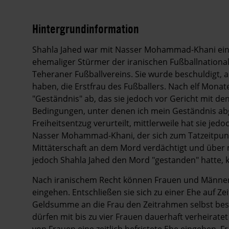
Hintergrundinformation
Hintergrund
Shahla Jahed war mit Nasser Mohammad-Khani eine z
ehemaliger Stürmer der iranischen Fußballnationa
Teheraner Fußballvereins. Sie wurde beschuldigt, 
haben, die Erstfrau des Fußballers. Nach elf Mona
"Geständnis" ab, das sie jedoch vor Gericht mit den
Bedingungen, unter denen ich mein Geständnis abge
Freiheitsentzug verurteilt, mittlerweile hat sie je
Nasser Mohammad-Khani, der sich zum Tatzeitpunk
Mittäterschaft an dem Mord verdächtigt und über
jedoch Shahla Jahed den Mord "gestanden" hatte, k
Nach iranischem Recht können Frauen und Männer e
eingehen. Entschließen sie sich zu einer Ehe auf Z
Geldsumme an die Frau den Zeitrahmen selbst best
dürfen mit bis zu vier Frauen dauerhaft verheirate
von Frauen eine zeitlich befristete Ehe eingehen. F