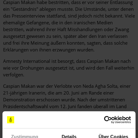
Caspian Makan habe bestritten, dass er vor seiner Entlassung
ein "Geständnis" ablegen musste. Die Umstände, unter denen
das Presseinterview stattfand, sind jedoch nicht bekannt. Viele
ehemalige Gefangene, die in den iranischen Medien
bestritten, während ihrer Haft Misshandlungen oder Zwang
ausgesetzt gewesen zu sein, später aber den Iran verlassen
und frei ihre Meinung äußern konnten, sagten, dass solche
Erklärungen von ihnen erzwungen wurden.
Amnesty International ist besorgt, dass Caspian Makan nach
wie vor Drohungen ausgesetzt ist, und wird den Fall weiterhin
verfolgen.
Caspian Makan war der Verlobte von Neda Agha Solta, einer
21-jährigen Iranerin, die am 20. Juni am Rande einer
Demonstration erschossen wurde. Nach der umstrittenen
Präsidentschaftswahl vom 12. Juni fanden überall im Land
Demonstrationen gegen die Durchführung und das Ergebnis
der Wahl statt. Ein Video der gerade sterbenden Neda Agha
Soltan wurde schnell im Internet verbreitet und machte sie
zum Symbol der Unruhen im Iran.
Zustimmung
Details
Über Cookies