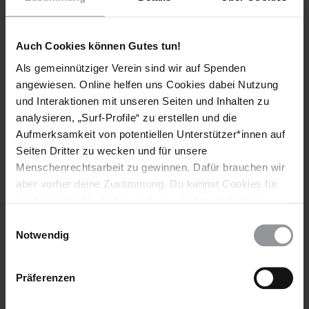
Caspian Makan wurde am 26. Juni festgenommen. Genaue
Details über seine Freilassung sind bislang nicht bekannt.
Amnesty International liegen jedoch Informationen vor, die
Auch Cookies können Gutes tun!
bestätigen, dass er in Haft misshandelt wurde.
Als gemeinnütziger Verein sind wir auf Spenden
angewiesen. Online helfen uns Cookies dabei Nutzung
Zurzeit sind keine weiteren Aktionen des Eilaktionsnetzes
erforderlich. Vielen Dank allen, die Appelle geschrieben
und Interaktionen mit unseren Seiten und Inhalten zu
haben
.
analysieren, „Surf-Profile“ zu erstellen und die
Aufmerksamkeit von potentiellen Unterstützer*innen auf
HISTORIE DIESER URGENT ACTION
Seiten Dritter zu wecken und für unsere
Menschenrechtsarbeit zu gewinnen. Dafür brauchen wir
freigelassen
aber vorher deine Zustimmung. Du kannst Cookies für
02. SEPTEMBER 2009
Analysen, für Marketing und eingebettete Drittinhalte
Mordzeuge in Gefahr
auch ablehnen, oder deine Meinung jederzeit später
Einwilligungsauswahl
wieder ändern. Diesen Banner kannst Du über den Link
Notwendig
im Footer schnell wieder aufrufen.
Weitere Informationen
Datenschutzerklärung
Präferenzen