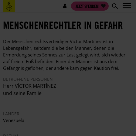
Direkt
Benutzermenü
JETZT SPENDEN!
zum
Inhalt
MENSCHENRECHTLER IN GEFAHR
Der Menschenrechtsverteidiger Víctor Martínez ist in
Lebensgefahr, seitdem die beiden Männer, denen die
Ermordung seines Sohnes zur Last gelegt wird, sich wieder
auf freiem Fuß befinden. Einer der Männer ist aus dem
Gefängnis geflohen, der andere kam gegen Kaution frei.
BETROFFENE PERSONEN
Herr VÍCTOR MARTÍNEZ
und seine Famlie
LÄNDER
Venezuela
DATUM