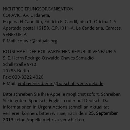
NICHTREGIERUNGSORGANISATION
COFAVIC, Av. Urdaneta,
Esquina El Candilito, Edificio El Candil, piso 1, Oficina 1-A.
Apartado postal 16150. C.P.1011-A. La Candelaria, Caracas,
VENEZUELA
E-Mail:
cofavic@cofavic.org
BOTSCHAFT DER BOLIVARISCHEN REPUBLIK VENEZUELA
S. E. Herrn Rodrigo Oswaldo Chaves Samudio
Schillstraße 9-10
10785 Berlin
Fax: 030-8322 4020
E-Mail:
embavenez.berlin@botschaft-venezuela.de
Bitte schreiben Sie Ihre Appelle möglichst sofort. Schreiben
Sie in gutem Spanisch, Englisch oder auf Deutsch. Da
Informationen in Urgent Actions schnell an Aktualität
verlieren können, bitten wir Sie, nach dem
25. September
2013
keine Appelle mehr zu verschicken.