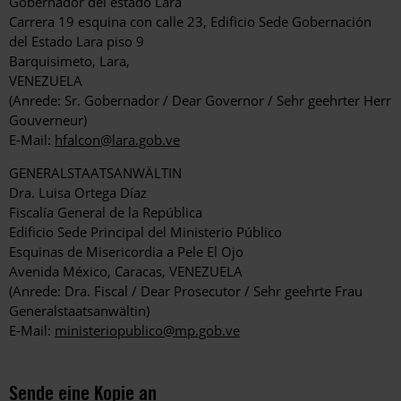
Gobernador del estado Lara
Carrera 19 esquina con calle 23, Edificio Sede Gobernación
del Estado Lara piso 9
Barquisimeto, Lara,
VENEZUELA
(Anrede: Sr. Gobernador / Dear Governor / Sehr geehrter Herr
Gouverneur)
E-Mail:
hfalcon@lara.gob.ve
GENERALSTAATSANWÄLTIN
Dra. Luisa Ortega Díaz
Fiscalía General de la República
Edificio Sede Principal del Ministerio Público
Esquinas de Misericordia a Pele El Ojo
Avenida México, Caracas, VENEZUELA
(Anrede: Dra. Fiscal / Dear Prosecutor / Sehr geehrte Frau
Generalstaatsanwältin)
E-Mail:
ministeriopublico@mp.gob.ve
Sende eine Kopie an