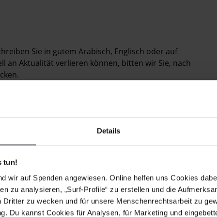
chreiben Sie in gutem Arabisch, Englisch oder auf
 an Aktualität verlieren können, bitten wir Sie, nach
cken.
ät alle NGOs auf, sich "innerhalb von 45 Tagen", d. h. bis
Details
ngen (Gesetz 84/2002) registrieren zu lassen. Falls
e des Gesetzes zur Verantwortung gezogen. Viele
 tun!
 als Anwaltskanzleien oder gemeinnützige
age die Erlaubnis des SozialMinisteriums einholen
nd wir auf Spenden angewiesen. Online helfen uns Cookies dabe
. Die Behörden haben solchen Organisationen jedoch in
en zu analysieren, „Surf-Profile“ zu erstellen und die Aufmerksa
eigert oder ihre Registrierungsanträge ignoriert.
n Dritter zu wecken und für unsere Menschenrechtsarbeit zu ge
sationen haben Amnesty International mitgeteilt,
. Du kannst Cookies für Analysen, für Marketing und eingebettet