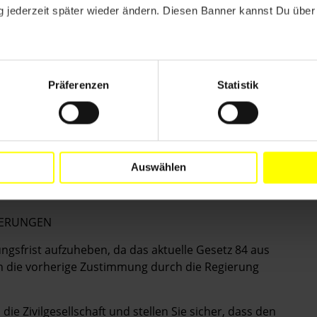
gistrierte NGOs schließen und möglicherweise die
 jederzeit später wieder ändern. Diesen Banner kannst Du über 
 vorgelegt, der eine Verschärfung der bestehenden
rf sieht vor, dass die Regierung die Registrierung,
tark kontrollieren könnte. Zudem säßen Beamt_innen
Präferenzen
Statistik
ägyptischen Geheimdienste in einem Ausschuss, der
iten ausländischer NGOs überwacht.
ss der Gesetzentwurf auf Anordnung des ägyptischen
e.
Auswählen
DERUNGEN
rungsfrist aufzuheben, da das aktuelle Gesetz 84 aus
rn die vorherige Zustimmung durch die Regierung
ie Zivilgesellschaft und stellen Sie sicher, dass den