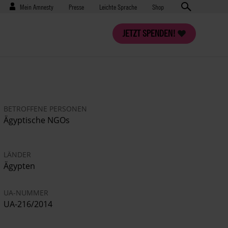
Benutzermenü
Presse
Mein Amnesty
Presse
Leichte Sprache
Shop
JETZT SPENDEN!
BETROFFENE PERSONEN
Ägyptische NGOs
LÄNDER
Ägypten
UA-NUMMER
UA-216/2014