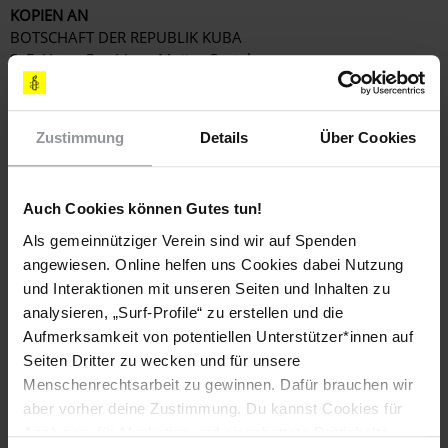
KOPIEN AN
BOTSCHAFT DER REPUBLIK KUBA
S. E. Herrn René Juan Mujica Cantelar
Stavanger Str. 20
10439 Berlin
Fax: 030-916 4553
Zustimmung
Details
Über Cookies
E-Mail:
recepcion@botschaft-kuba.de
SOLIDARITÄTSSCHREIBEN AN DIE MUTTER VON DANILO
MALDONADO MACHADO
Auch Cookies können Gutes tun!
María Victoria
Als gemeinnütziger Verein sind wir auf Spenden
E-Mail:
gorkiaguila@gmail.com
oder
liavillares@gmail.com
angewiesen. Online helfen uns Cookies dabei Nutzung
Bitte schreiben Sie Ihre Appelle
möglichst sofort.
Schreiben
und Interaktionen mit unseren Seiten und Inhalten zu
Sie in gutem Spanisch, Englisch oder auf Deutsch. Da
analysieren, „Surf-Profile“ zu erstellen und die
Informationen in Urgent Actions schnell an Aktualität
Aufmerksamkeit von potentiellen Unterstützer*innen auf
verlieren können, bitten wir Sie, nach dem
30. November
Seiten Dritter zu wecken und für unsere
2015
keine Appelle mehr zu verschicken.
Menschenrechtsarbeit zu gewinnen. Dafür brauchen wir
aber vorher deine Zustimmung. Du kannst Cookies für
Analysen, für Marketing und eingebettete Drittinhalte
Hintergrundinformation