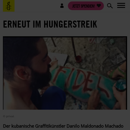
Direkt
Benutzermenü
JETZT SPENDEN!
zum
Inhalt
ERNEUT IM HUNGERSTREIK
© privat
Der kubanische Graffitikünstler Danilo Maldonado Machado