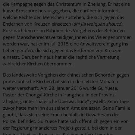
die Kampagne gegen das Christentum in Zhejiang. Er hat eine
kurze Broschüre herausgegeben, die darüber informiert,
welche Rechte den Menschen zustehen, die sich gegen das
Entfernen von Kreuzen einsetzen (
shi jia weiquan shouce
).
Kurz nachdem er im Rahmen des Vorgehens der Behörden
gegen Menschenrechtsverteidiger_innen ins Visier genommen
worden war, hat er im Juli 2015 eine Anwaltsvereinigung ins
Leben gerufen, die sich gegen das Entfernen von Kreuzen
einsetzt. Darüber hinaus hat er die rechtliche Vertretung
zahlreicher Kirchen übernommen.
Das landesweite Vorgehen der chinesischen Behörden gegen
protestantische Kirchen hat sich in den letzten Monaten
weiter verschärft. Am 28. Januar 2016 wurde Gu Yuese,
Pastor der Chongyi-Kirche in Hangzhou in der Provinz
Zhejiang, unter "häusliche Überwachung" gestellt. Zehn Tage
zuvor hatte man ihn aus seinem Amt entlassen. Seine Familie
glaubt, dass sich seine Frau ebenfalls in Gewahrsam der
Polizei befindet. Gu Yuese hatte sich öffentlich gegen ein von
der Regierung finanziertes Projekt gestellt, bei dem in der
Provinz Zhejiang Kreuze aus Kirchen entfernt wurden.