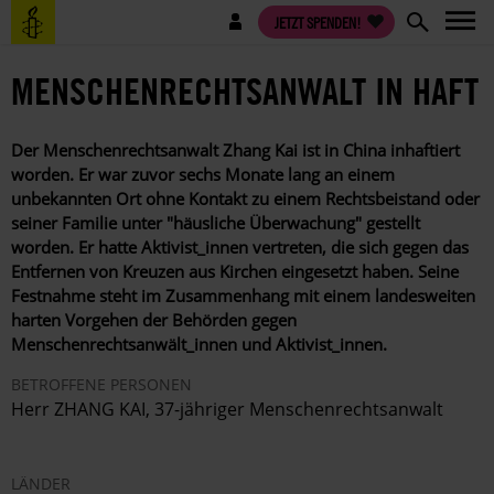
Direkt
Benutzermenü
JETZT SPENDEN!
zum
Inhalt
MENSCHENRECHTSANWALT IN HAFT
Der Menschenrechtsanwalt Zhang Kai ist in China inhaftiert
worden. Er war zuvor sechs Monate lang an einem
unbekannten Ort ohne Kontakt zu einem Rechtsbeistand oder
seiner Familie unter "häusliche Überwachung" gestellt
worden. Er hatte Aktivist_innen vertreten, die sich gegen das
Entfernen von Kreuzen aus Kirchen eingesetzt haben. Seine
Festnahme steht im Zusammenhang mit einem landesweiten
harten Vorgehen der Behörden gegen
Menschenrechtsanwält_innen und Aktivist_innen.
BETROFFENE PERSONEN
Herr ZHANG KAI, 37-jähriger Menschenrechtsanwalt
LÄNDER