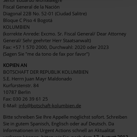
Fiscal General de la Nación
Diagonal 22B No. 52-01 (Ciudad Salitre)
Bloque C Piso 4 Bogotá
KOLUMBIEN
(korrekte Anrede: Excmo. Sr. Fiscal General/ Dear Attorney
General/ Sehr geehrter Herr Staatsanwalt)
Fax: +57 1 570 2000, Durchwahl: 2020 oder 2023
(Sagen Sie "me da tono de fax por favor")
KOPIEN AN
BOTSCHAFT DER REPUBLIK KOLUMBIEN
S.E. Herrn Juan Mayr Maldonado
Kurfürstenstr. 84
10787 Berlin
Fax: 030 26 39 61 25
E-Mail:
info@botschaft-kolumbien.de
Bitte schreiben Sie Ihre Appelle möglichst sofort. Schreiben
Sie in gutem Spanisch, Englisch oder auf Deutsch. Da
Informationen in Urgent Actions schnell an Aktualität
verlieren können, bitten wir Sie, nach dem
17. August 2012