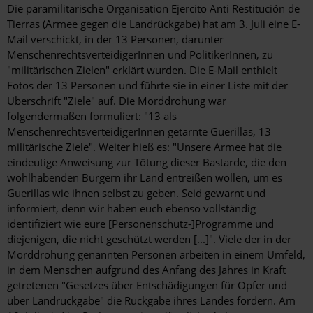
Die paramilitärische Organisation Ejercito Anti Restitución de
Tierras (Armee gegen die Landrückgabe) hat am 3. Juli eine E-
Mail verschickt, in der 13 Personen, darunter
MenschenrechtsverteidigerInnen und PolitikerInnen, zu
"militärischen Zielen" erklärt wurden. Die E-Mail enthielt
Fotos der 13 Personen und führte sie in einer Liste mit der
Überschrift "Ziele" auf. Die Morddrohung war
folgendermaßen formuliert: "13 als
MenschenrechtsverteidigerInnen getarnte Guerillas, 13
militärische Ziele". Weiter hieß es: "Unsere Armee hat die
eindeutige Anweisung zur Tötung dieser Bastarde, die den
wohlhabenden Bürgern ihr Land entreißen wollen, um es
Guerillas wie ihnen selbst zu geben. Seid gewarnt und
informiert, denn wir haben euch ebenso vollständig
identifiziert wie eure [Personenschutz-]Programme und
diejenigen, die nicht geschützt werden [...]". Viele der in der
Morddrohung genannten Personen arbeiten in einem Umfeld,
in dem Menschen aufgrund des Anfang des Jahres in Kraft
getretenen "Gesetzes über Entschädigungen für Opfer und
über Landrückgabe" die Rückgabe ihres Landes fordern. Am