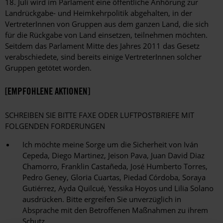
18. Juli wird im Parlament eine öffentliche Anhörung zur
Landrückgabe- und Heimkehrpolitik abgehalten, in der
VertreterInnen von Gruppen aus dem ganzen Land, die sich
für die Rückgabe von Land einsetzen, teilnehmen möchten.
Seitdem das Parlament Mitte des Jahres 2011 das Gesetz
verabschiedete, sind bereits einige VertreterInnen solcher
Gruppen getötet worden.
[EMPFOHLENE AKTIONEN]
SCHREIBEN SIE BITTE FAXE ODER LUFTPOSTBRIEFE MIT
FOLGENDEN FORDERUNGEN
Ich möchte meine Sorge um die Sicherheit von Iván
Cepeda, Diego Martinez, Jeison Pava, Juan David Diaz
Chamorro, Franklin Castañeda, José Humberto Torres,
Pedro Geney, Gloria Cuartas, Piedad Córdoba, Soraya
Gutiérrez, Ayda Quilcué, Yessika Hoyos und Lilia Solano
ausdrücken. Bitte ergreifen Sie unverzüglich in
Absprache mit den Betroffenen Maßnahmen zu ihrem
Schutz.