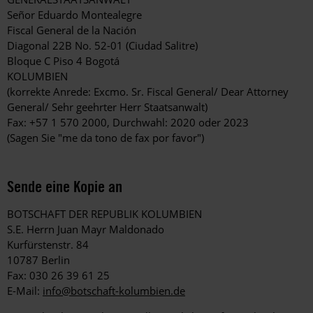
Señor Eduardo Montealegre
Fiscal General de la Nación
Diagonal 22B No. 52-01 (Ciudad Salitre)
Bloque C Piso 4 Bogotá
KOLUMBIEN
(korrekte Anrede: Excmo. Sr. Fiscal General/ Dear Attorney
General/ Sehr geehrter Herr Staatsanwalt)
Fax: +57 1 570 2000, Durchwahl: 2020 oder 2023
(Sagen Sie "me da tono de fax por favor")
Sende eine Kopie an
BOTSCHAFT DER REPUBLIK KOLUMBIEN
S.E. Herrn Juan Mayr Maldonado
Kurfürstenstr. 84
10787 Berlin
Fax: 030 26 39 61 25
E-Mail:
info@botschaft-kolumbien.de