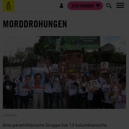
Direkt
Benutzermenü
JETZT SPENDEN!
zum
Inhalt
MORDDROHUNGEN
© MOVICE
Eine paramilitärische Gruppe hat 13 kolumbianische