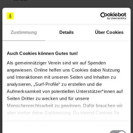
Bitte leiten Sie umgehend eine vollständige und
unabhängige Untersuchung der Morddrohung ein,
veröffentlichen Sie die Ergebnisse der Untersuchung und
stellen Sie die Verantwortlichen vor Gericht.
Zustimmung
Details
Über Cookies
Ich möchte Sie zudem daran erinnern, dass Kolumbien
Vertragsstaat der UN-Erklärung zum Schutz von
Menschenrechtsverteidigern aus dem Jahr 1998 ist und
Auch Cookies können Gutes tun!
Sie somit die Pflicht haben, MenschenrechtlerInnen zu
Als gemeinnütziger Verein sind wir auf Spenden
schützen.
angewiesen. Online helfen uns Cookies dabei Nutzung
Zudem fordere ich Sie auf, entsprechend der
und Interaktionen mit unseren Seiten und Inhalten zu
aufgeführten Verpflichtungen der Regierung sowie der
analysieren, „Surf-Profile“ zu erstellen und die
von der UN und anderen zwischenstaatlichen
Aufmerksamkeit von potentiellen Unterstützer*innen auf
Organisationen ausgesprochenen Empfehlungen
Seiten Dritter zu wecken und für unsere
umgehend Maßnahmen zur Auflösung der
Menschenrechtsarbeit zu gewinnen. Dafür brauchen wir
paramilitärischen Gruppen zu ergreifen und ihre
aber vorher deine Zustimmung. Du kannst Cookies für
Verbindungen zu Sicherheitskräften zu lösen.
Analysen, für Marketing und eingebettete Drittinhalte
auch ablehnen, oder deine Meinung jederzeit später
Einwilligungsauswahl
[APPELLE AN]