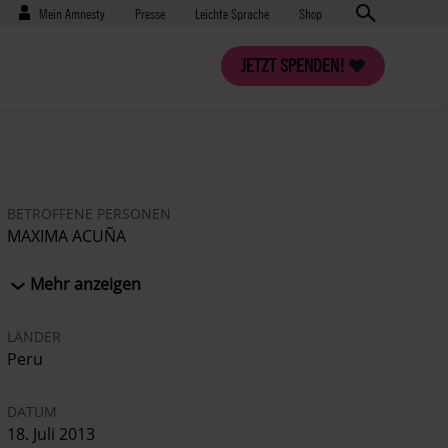
Benutzermenü
Presse
Mein Amnesty
Presse
Leichte Sprache
Shop
JETZT SPENDEN!
BETROFFENE PERSONEN
MAXIMA ACUÑA
UND IHRE FAMILIE
Mehr anzeigen
LÄNDER
Peru
DATUM
18. Juli 2013