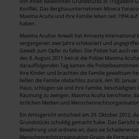
von ihnen bewohnten Grundstücks in Trogadero Gr
Konflikt. Das Bergbauunternehmen Minera Yanacoc
Maxima Acuña und ihre Familie leben seit 1994 au
haben.
Maxima Acuñas Anwalt hat Amnesty International ber
vergangenen zwei Jahre schikaniert und angegriffen 
Gewalt zum Opfer zu fallen. Die Polizei hat auch v
des 8. August 2011 betrat die Polizei Maxima Acuña
darauffolgenden Tag kamen die PolizeibeamtInnen 
ihre Kinder und brachten die Familie gewaltsam h
ließen die Familie obdachlos zurück. Am 30. Janua
Haus, schlugen sie und ihre Familie, beschädigten
Räumung zu zwingen. Maxima Acuña berichtete, dass 
örtlichen Medien und Menschenrechtsorganisation
Ein Amtsgericht entschied am 29. Oktober 2012, das
Grundstücks schuldig gemacht habe. Das Gericht ver
Bewährung und ordnete an, dass sie Schadenersat
Menschenrechtsorganisation Grupo de Formación In