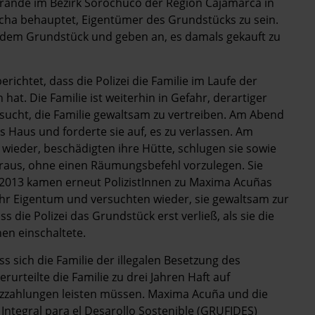
ande im Bezirk Sorochuco der Region Cajamarca in
ha behauptet, Eigentümer des Grundstücks zu sein.
f dem Grundstück und geben an, es damals gekauft zu
ichtet, dass die Polizei die Familie im Laufe der
hat. Die Familie ist weiterhin in Gefahr, derartiger
ersucht, die Familie gewaltsam zu vertreiben. Am Abend
s Haus und forderte sie auf, es zu verlassen. Am
wieder, beschädigten ihre Hütte, schlugen sie sowie
eraus, ohne einen Räumungsbefehl vorzulegen. Sie
r 2013 kamen erneut PolizistInnen zu Maxima Acuñas
 ihr Eigentum und versuchten wieder, sie gewaltsam zur
die Polizei das Grundstück erst verließ, als sie die
en einschaltete.
s sich die Familie der illegalen Besetzung des
urteilte die Familie zu drei Jahren Haft auf
zzahlungen leisten müssen. Maxima Acuña und die
tegral para el Desarollo Sostenible (GRUFIDES)