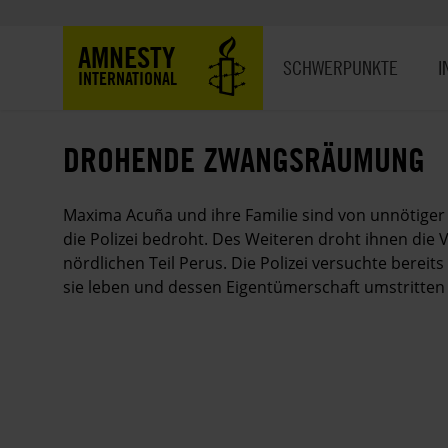
Direkt
zum
Hauptnavigation
AMNESTY
Inhalt
SCHWERPUNKTE
I
INTERNATIONAL
DROHENDE ZWANGSRÄUMUNG
Maxima Acuña und ihre Familie sind von unnötig
die Polizei bedroht. Des Weiteren droht ihnen die
nördlichen Teil Perus. Die Polizei versuchte berei
sie leben und dessen Eigentümerschaft umstritten i