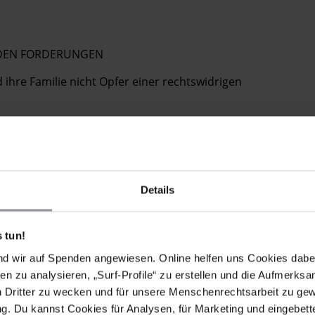
ENDEN FORDERUNGEN
 ihre Familie nicht Opfer einer rechtswidrigen
ntscheidung bitte ich Sie dringend, zu gewährleisten,
ewalt mehr angewandt wird. Ich bitte Sie zudem, eine
er Angriffe und Schikanierung der Familie von
 die Verantwortlichen vor Gericht zu stellen.
Details
umungen selbst dann, wenn sie gerechtfertigt sein
ernationalen rechtlichen und verfahrensrechtlichen
. Hierzu gehören eine wirksame Konsultation,
 tun!
ftes Betrachten aller möglichen Alternativen zu einer
nd wir auf Spenden angewiesen. Online helfen uns Cookies dabe
 dass niemand infolge einer Räumung obdachlos wird
en zu analysieren, „Surf-Profile“ zu erstellen und die Aufmerksa
etzungen ausgesetzt wird.
n Dritter zu wecken und für unsere Menschenrechtsarbeit zu ge
. Du kannst Cookies für Analysen, für Marketing und eingebettet