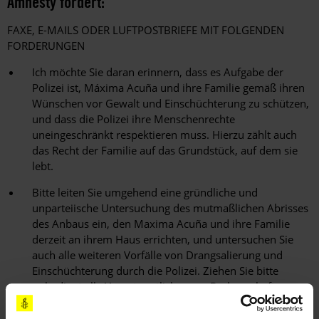
Amnesty fordert:
FAXE, E-MAILS ODER LUFTPOSTBRIEFE MIT FOLGENDEN
FORDERUNGEN
Ich möchte Sie daran erinnern, dass es Aufgabe der
Polizei ist, Máxima Acuña und ihre Familie gemäß ihren
Wünschen vor Gewalt und Einschüchterung zu schützen,
und dass die Polizei ihre Menschenrechte
uneingeschränkt respektieren muss. Hierzu zählt auch
das Recht der Familie auf das Grundstück, auf dem sie
lebt.
Bitte leiten Sie umgehend eine gründliche und
unparteiische Untersuchung des mutmaßlichen Abrisses
des Anbaus ein, den Maxima Acuña und ihre Familie
derzeit an ihrem Haus errichten, und untersuchen Sie
auch alle weiteren Vorfälle von Drangsalierung und
Einschüchterung durch die Polizei. Ziehen Sie bitte
unbedingt alle Verantwortlichen zur Rechenschaft.