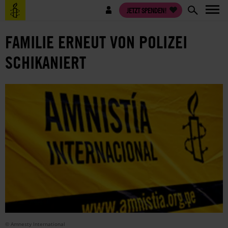
Direkt
Benutzermenü
JETZT SPENDEN!
zum
Inhalt
FAMILIE ERNEUT VON POLIZEI
SCHIKANIERT
© Amnesty International