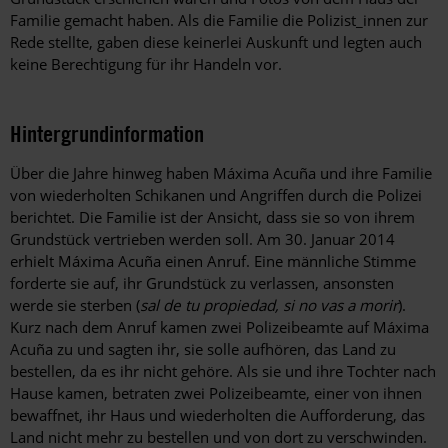
Familie gemacht haben. Als die Familie die Polizist_innen zur
Rede stellte, gaben diese keinerlei Auskunft und legten auch
keine Berechtigung für ihr Handeln vor.
Hintergrundinformation
Hintergrund
Über die Jahre hinweg haben Máxima Acuña und ihre Familie
von wiederholten Schikanen und Angriffen durch die Polizei
berichtet. Die Familie ist der Ansicht, dass sie so von ihrem
Grundstück vertrieben werden soll. Am 30. Januar 2014
erhielt Máxima Acuña einen Anruf. Eine männliche Stimme
forderte sie auf, ihr Grundstück zu verlassen, ansonsten
werde sie sterben (
sal de tu propiedad, si no vas a morir
).
Kurz nach dem Anruf kamen zwei Polizeibeamte auf Máxima
Acuña zu und sagten ihr, sie solle aufhören, das Land zu
bestellen, da es ihr nicht gehöre. Als sie und ihre Tochter nach
Hause kamen, betraten zwei Polizeibeamte, einer von ihnen
bewaffnet, ihr Haus und wiederholten die Aufforderung, das
Land nicht mehr zu bestellen und von dort zu verschwinden.