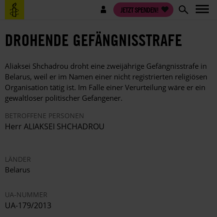
Direkt
Benutzermenü
JETZT SPENDEN!
zum
Inhalt
DROHENDE GEFÄNGNISSTRAFE
Aliaksei Shchadrou droht eine zweijährige Gefängnisstrafe in
Belarus, weil er im Namen einer nicht registrierten religiösen
Organisation tätig ist. Im Falle einer Verurteilung wäre er ein
gewaltloser politischer Gefangener.
BETROFFENE PERSONEN
Herr ALIAKSEI SHCHADROU
LÄNDER
Belarus
UA-NUMMER
UA-179/2013