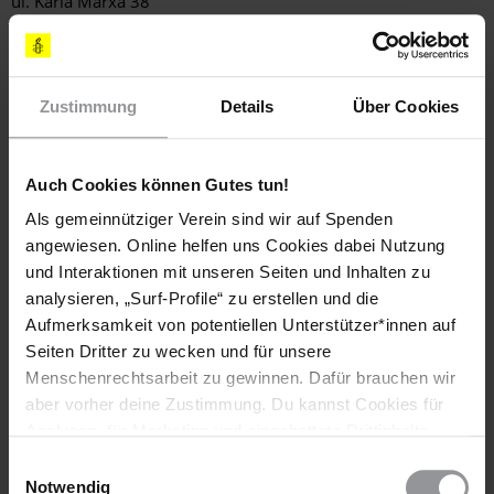
ul. Karla Marxa 38
220016 Minsk
BELARUS
(Anrede: Dear President Lukashenka / Sehr geehrter Herr
Präsident)
Zustimmung
Details
Über Cookies
Fax: (00 375) 17 226 06 10 oder
(00 375) 17 222 38 72
E-Mail:
contact@president.gov.by
Auch Cookies können Gutes tun!
LEITER DES SHCHYCHYN UNTERSUCHUNGSAUSSCHUSSES
Als gemeinnütziger Verein sind wir auf Spenden
Investigative Committee of Shchychyn
angewiesen. Online helfen uns Cookies dabei Nutzung
Ul. Krasnoarmeiskaya 1
und Interaktionen mit unseren Seiten und Inhalten zu
231510 Hrodna Region
analysieren, „Surf-Profile“ zu erstellen und die
BELARUS
Aufmerksamkeit von potentiellen Unterstützer*innen auf
(Anrede: Dear Head of the Investigative Committee / Sehr
Seiten Dritter zu wecken und für unsere
geehrter Leiter des Untersuchungsausschusses)
Menschenrechtsarbeit zu gewinnen. Dafür brauchen wir
KOPIEN AN
aber vorher deine Zustimmung. Du kannst Cookies für
GENERALSTAATSANWALT
Analysen, für Marketing und eingebettete Drittinhalte
Alyaksandr Koniuk
auch ablehnen, oder deine Meinung jederzeit später
Einwilligungsauswahl
Internatsionalnaya str. 22
wieder ändern. Diesen Banner kannst Du über den Link
Notwendig