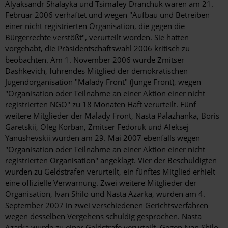
Alyaksandr Shalayka und Tsimafey Dranchuk waren am 21.
Februar 2006 verhaftet und wegen "Aufbau und Betreiben
einer nicht registrierten Organisation, die gegen die
Bürgerrechte verstößt", verurteilt worden. Sie hatten
vorgehabt, die Präsidentschaftswahl 2006 kritisch zu
beobachten. Am 1. November 2006 wurde Zmitser
Dashkevich, führendes Mitglied der demokratischen
Jugendorganisation "Malady Front" (Junge Front), wegen
"Organisation oder Teilnahme an einer Aktion einer nicht
registrierten NGO" zu 18 Monaten Haft verurteilt. Fünf
weitere Mitglieder der Malady Front, Nasta Palazhanka, Boris
Garetskii, Oleg Korban, Zmitser Fedoruk und Aleksej
Yanushevskii wurden am 29. Mai 2007 ebenfalls wegen
"Organisation oder Teilnahme an einer Aktion einer nicht
registrierten Organisation" angeklagt. Vier der Beschuldigten
wurden zu Geldstrafen verurteilt, ein fünftes Mitglied erhielt
eine offizielle Verwarnung. Zwei weitere Mitglieder der
Organisation, Ivan Shilo und Nasta Azarka, wurden am 4.
September 2007 in zwei verschiedenen Gerichtsverfahren
wegen desselben Vergehens schuldig gesprochen. Nasta
Azarka wurde zu einer Geldstrafe verurteilt. Gegen Ivan Shilo