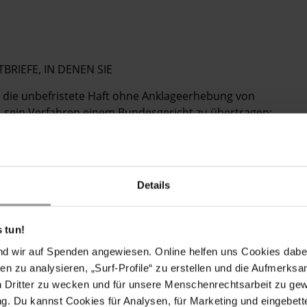
TBRIEFE, IN DENEN SIE
 die unbefristete Haft ohne Anklageerhebung von
 sein Verfahren einem Bundesgericht zu übertragen;
 die Todesstrafe gegen ihn verhängen, und auf die
er grundlegenden Menschenrechtsfrage hinweisen;
 weder in diesem noch in irgendeinem anderen
Details
 die unter Haftbedingungen oder mit Verhörmethoden
le Verbot von Folter oder anderer grausamer,
ng verstoßen (es sei denn, die Informationen dienen
 tun!
andlung);
nd wir auf Spenden angewiesen. Online helfen uns Cookies dabe
en zu analysieren, „Surf-Profile“ zu erstellen und die Aufmerksa
 des "Verschwindenlassens" von Ahmed Ghailani
n Dritter zu wecken und für unsere Menschenrechtsarbeit zu ge
gen etwaige Menschenrechtsverletzungen an ihm
. Du kannst Cookies für Analysen, für Marketing und eingebettet