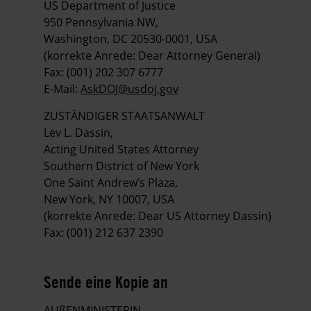
US Department of Justice
950 Pennsylvania NW,
Washington, DC 20530-0001, USA
(korrekte Anrede: Dear Attorney General)
Fax: (001) 202 307 6777
E-Mail:
AskDOJ@usdoj.gov
ZUSTÄNDIGER STAATSANWALT
Lev L. Dassin,
Acting United States Attorney
Southern District of New York
One Saint Andrew’s Plaza,
New York, NY 10007, USA
(korrekte Anrede: Dear US Attorney Dassin)
Fax: (001) 212 637 2390
Sende eine Kopie an
AUßENMINISTERIN