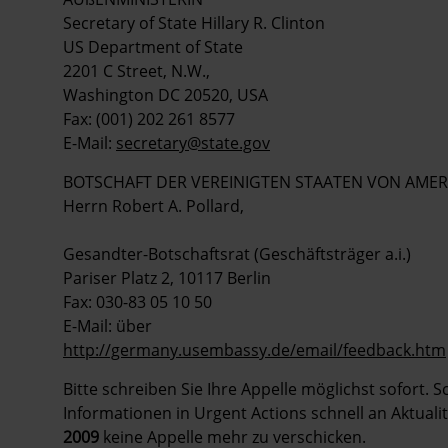
Secretary of State Hillary R. Clinton
US Department of State
2201 C Street, N.W.,
Washington DC 20520, USA
Fax: (001) 202 261 8577
E-Mail:
secretary@state.gov
BOTSCHAFT DER VEREINIGTEN STAATEN VON AMER
Herrn Robert A. Pollard,
Gesandter-Botschaftsrat (Geschäftsträger a.i.)
Pariser Platz 2, 10117 Berlin
Fax: 030-83 05 10 50
E-Mail: über
http://germany.usembassy.de/email/feedback.htm
Bitte schreiben Sie Ihre Appelle möglichst sofort. 
Informationen in Urgent Actions schnell an Aktualit
2009
keine Appelle mehr zu verschicken.