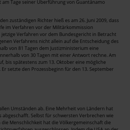
cht am Tage seiner Überführung von Guantánamo
den zuständigen Richter hieß es am 26. Juni 2009, dass
fe im Verfahren vor der Militärkommission
s jetzige Verfahren vor dem Bundesgericht in Betracht
genen Verfahrens nicht allein auf die Entscheidung des
rhalb von 81 Tagen dem Justizministerium eine
nerhalb von 30 Tagen mit einer Antwort rechne. Am
 auf, bis spätestens zum 13. Oktober eine mögliche
. Er setzte den Prozessbeginn für den 13. September
 allen Umständen ab. Eine Mehrheit von Ländern hat
is abgeschafft. Selbst für schwersten Verbrechen wie
die Menschlichkeit hat die Völkergemeinschaft die
richtsverfahren ausgeschlossen. Indem die USA an der