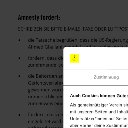
Amnesty fordert:
SCHREIBEN SIE BITTE E-MAILS, FAXE ODER LUFTPOS
die Tatsache begrüßen, dass die US-Regierung
Ahmed Ghailani beendet und beschlossen hat,
fordern, dass die USA unter keinen Umständen
zunehmende Isolation der USA bezüglich dies
die Behörden an ihre Verpflichtung erinnern,
Zustimmung
Gerichtsverfahren Informationen zuzulassen,
gewonnen wurden, die gegen das internationa
unmenschlicher oder erniedrigender Behandlu
Auch Cookies können Gutes
zum Beweis einer solchen rechtswidrigen Beh
Als gemeinnütziger Verein si
mit unseren Seiten und Inhalt
fordern, dass eine umfassende Untersuchung
Unterstützer*innen auf Seite
eingeleitet wird und er in vollem Umfang ge
aber vorher deine Zustimmung