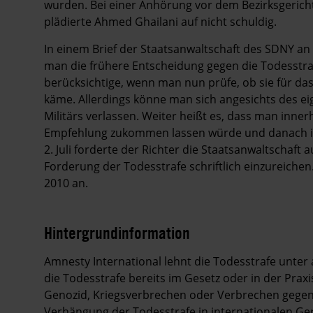
wurden. Bei einer Anhörung vor dem Bezirksgeri
plädierte Ahmed Ghailani auf nicht schuldig.
In einem Brief der Staatsanwaltschaft des SDNY an 
man die frühere Entscheidung gegen die Todesstra
berücksichtige, wenn man nun prüfe, ob sie für da
käme. Allerdings könne man sich angesichts des ei
Militärs verlassen. Weiter heißt es, dass man inne
Empfehlung zukommen lassen würde und danach in
2. Juli forderte der Richter die Staatsanwaltschaft
Forderung der Todesstrafe schriftlich einzureichen
2010 an.
Hintergrundinformation
Hintergrund
Amnesty International lehnt die Todesstrafe unter
die Todesstrafe bereits im Gesetz oder in der Prax
Genozid, Kriegsverbrechen oder Verbrechen gegen 
Verhängung der Todesstrafe in internationalen Ge