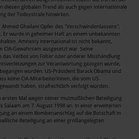
gen diesen globalen Trend als auch gegen internationale
ng der Todesstrafe hinwirken.
 Ahmed Ghailani Opfer des "Verschwindenlassens",
t. Er wurde in geheimer Haft an einem unbekannten
halten. Amnesty International ist nicht bekannt,
n CIA-Gewahrsam ausgesetzt war. Seine
en das Verbot von Folter oder anderer Misshandlung
chtsverletzungen zur Verantwortung gezogen wurde,
nd begangen wurden. US-Präsident Barack Obama und
ss keine CIA-MitarbeiterInnen, die vom US-
ewandt haben, strafrechtlich verfolgt würden.
ersten Mal wegen seiner mutmaßlichen Beteiligung
 Salaam am 7. August 1998 an. In einer erweiterten
igung an einem Bombenanschlag auf die Botschaft in
maßliche Beteiligung an einer großangelegten