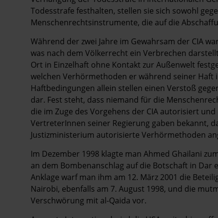
Todesstrafe festhalten, stellen sie sich sowohl ge
Menschenrechtsinstrumente, die auf die Abschaffu
Während der zwei Jahre im Gewahrsam der CIA war
was nach dem Völkerrecht ein Verbrechen darstell
Ort in Einzelhaft ohne Kontakt zur Außenwelt festge
welchen Verhörmethoden er während seiner Haft i
Haftbedingungen allein stellen einen Verstoß geg
dar. Fest steht, dass niemand für die Menschenre
die im Zuge des Vorgehens der CIA autorisiert u
VertreterInnen seiner Regierung gaben bekannt, da
Justizministerium autorisierte Verhörmethoden ang
Im Dezember 1998 klagte man Ahmed Ghailani zum 
an dem Bombenanschlag auf die Botschaft in Dar es
Anklage warf man ihm am 12. März 2001 die Beteil
Nairobi, ebenfalls am 7. August 1998, und die mut
Verschwörung mit al-Qaida vor.