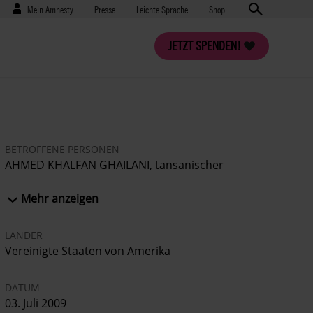
Benutzermenü
Presse
Mein Amnesty
Presse
Leichte Sprache
Shop
JETZT SPENDEN!
BETROFFENE PERSONEN
AHMED KHALFAN GHAILANI, tansanischer
Staatsbürger
Mehr anzeigen
LÄNDER
Vereinigte Staaten von Amerika
DATUM
03. Juli 2009