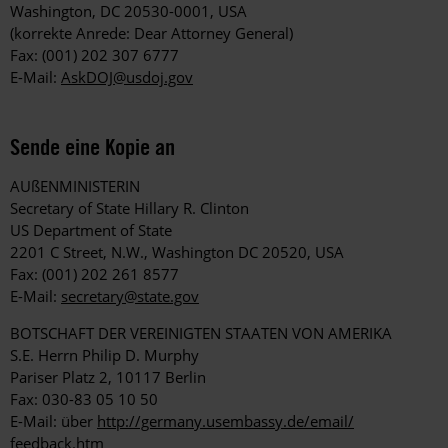
Washington, DC 20530-0001, USA
(korrekte Anrede: Dear Attorney General)
Fax: (001) 202 307 6777
E-Mail:
AskDOJ@usdoj.gov
Sende eine Kopie an
AUßENMINISTERIN
Secretary of State Hillary R. Clinton
US Department of State
2201 C Street, N.W., Washington DC 20520, USA
Fax: (001) 202 261 8577
E-Mail:
secretary@state.gov
BOTSCHAFT DER VEREINIGTEN STAATEN VON AMERIKA
S.E. Herrn Philip D. Murphy
Pariser Platz 2, 10117 Berlin
Fax: 030-83 05 10 50
E-Mail: über
http://germany.usembassy.de/email/
feedback.htm