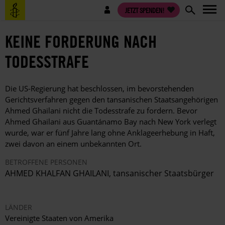
Direkt
Benutzermenü
JETZT SPENDEN!
zum
Inhalt
KEINE FORDERUNG NACH
TODESSTRAFE
Die US-Regierung hat beschlossen, im bevorstehenden
Gerichtsverfahren gegen den tansanischen Staatsangehörigen
Ahmed Ghailani nicht die Todesstrafe zu fordern. Bevor
Ahmed Ghailani aus Guantánamo Bay nach New York verlegt
wurde, war er fünf Jahre lang ohne Anklageerhebung in Haft,
zwei davon an einem unbekannten Ort.
BETROFFENE PERSONEN
AHMED KHALFAN GHAILANI, tansanischer Staatsbürger
LÄNDER
Vereinigte Staaten von Amerika