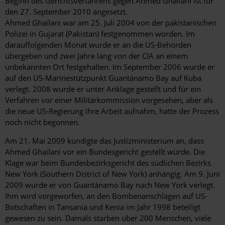
Beginn des Gerichtsverfahrens gegen Ahmed Ghailani ist für
den 27. September 2010 angesetzt.
Ahmed Ghailani war am 25. Juli 2004 von der pakistanischen
Polizei in Gujarat (Pakistan) festgenommen worden. Im
darauffolgenden Monat wurde er an die US-Behörden
übergeben und zwei Jahre lang von der CIA an einem
unbekannten Ort festgehalten. Im September 2006 wurde er
auf den US-Marinestützpunkt Guantánamo Bay auf Kuba
verlegt. 2008 wurde er unter Anklage gestellt und für ein
Verfahren vor einer Militärkommission vorgesehen, aber als
die neue US-Regierung ihre Arbeit aufnahm, hatte der Prozess
noch nicht begonnen.
Am 21. Mai 2009 kündigte das Justizministerium an, dass
Ahmed Ghailani vor ein Bundesgericht gestellt würde. Die
Klage war beim Bundesbezirksgericht des südlichen Bezirks
New York (Southern District of New York) anhängig. Am 9. Juni
2009 wurde er von Guantánamo Bay nach New York verlegt.
Ihm wird vorgeworfen, an den Bombenanschlägen auf US-
Botschaften in Tansania und Kenia im Jahr 1998 beteiligt
gewesen zu sein. Damals starben über 200 Menschen, viele