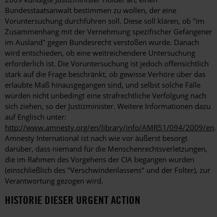
Bundesstaatsanwalt bestimmen zu wollen, der eine
Voruntersuchung durchführen soll. Diese soll klären, ob "im
Zusammenhang mit der Vernehmung spezifischer Gefangener
im Ausland" gegen Bundesrecht verstoßen wurde. Danach
wird entschieden, ob eine weitreichendere Untersuchung
erforderlich ist. Die Voruntersuchung ist jedoch offensichtlich
stark auf die Frage beschränkt, ob gewisse Verhöre über das
erlaubte Maß hinausgegangen sind, und selbst solche Fälle
würden nicht unbedingt eine strafrechtliche Verfolgung nach
sich ziehen, so der Justizminister. Weitere Informationen dazu
auf Englisch unter:
http://www.amnesty.org/en/library/info/AMR51/094/2009/en
.
Amnesty International ist nach wie vor äußerst besorgt
darüber, dass niemand für die Menschenrechtsverletzungen,
die im Rahmen des Vorgehens der CIA begangen wurden
(einschließlich des "Verschwindenlassens" und der Folter), zur
Verantwortung gezogen wird.
HISTORIE DIESER URGENT ACTION